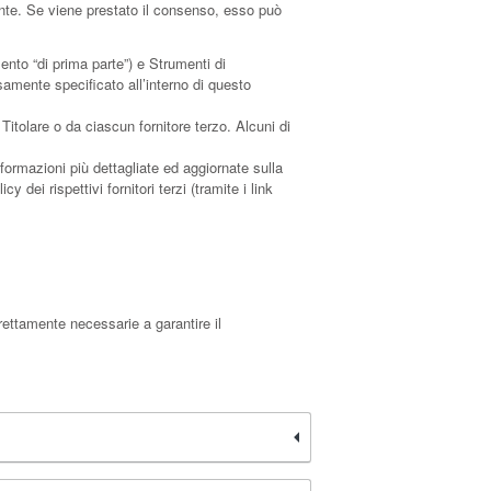
tente. Se viene prestato il consenso, esso può
nto “di prima parte”) e Strumenti di
samente specificato all’interno di questo
itolare o da ciascun fornitore terzo. Alcuni di
nformazioni più dettagliate ed aggiornate sulla
 dei rispettivi fornitori terzi (tramite i link
rettamente necessarie a garantire il