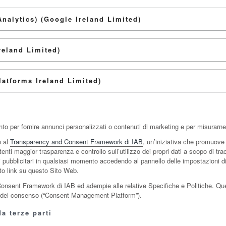
Analytics) (Google Ireland Limited)
reland Limited)
atforms Ireland Limited)
o per fornire annunci personalizzati o contenuti di marketing e per misurarne 
o al
Transparency and Consent Framework di IAB
, un’iniziativa che promuove 
Utenti maggior trasparenza e controllo sull’utilizzo dei propri dati a scopo di t
zi pubblicitari in qualsiasi momento accedendo al pannello delle impostazioni d
ito link su questo Sito Web.
nsent Framework di IAB ed adempie alle relative Specifiche e Politiche. Qu
ne del consenso (“Consent Management Platform”).
a terze parti