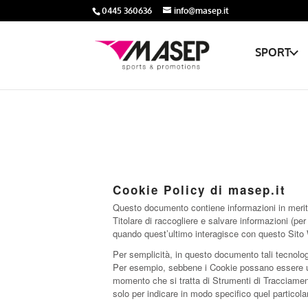
0445 360636
info@masep.it
SPORT
Cookie Policy di masep.it
Questo documento contiene informazioni in merito 
Titolare di raccogliere e salvare informazioni (per
quando quest’ultimo interagisce con questo Sito
Per semplicità, in questo documento tali tecnologi
Per esempio, sebbene i Cookie possano essere usat
momento che si tratta di Strumenti di Tracciament
solo per indicare in modo specifico quel particol