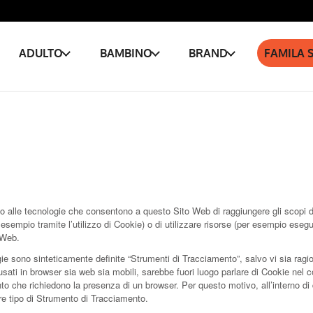
ADULTO
BAMBINO
BRAND
FAMILA 
alle tecnologie che consentono a questo Sito Web di raggiungere gli scopi des
 esempio tramite l’utilizzo di Cookie) o di utilizzare risorse (per esempio eseg
 Web.
e sono sinteticamente definite “Strumenti di Tracciamento”, salvo vi sia ragion
i in browser sia web sia mobili, sarebbe fuori luogo parlare di Cookie nel con
o che richiedono la presenza di un browser. Per questo motivo, all’interno di
are tipo di Strumento di Tracciamento.