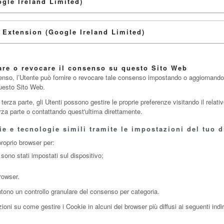
gle Ireland Limited)
Extension (Google Ireland Limited)
tare o revocare il consenso su questo Sito Web
senso, l’Utente può fornire o revocare tale consenso impostando o aggiornando l
questo Sito Web.
rza parte, gli Utenti possono gestire le proprie preferenze visitando il relativo
terza parte o contattando quest'ultima direttamente.
e e tecnologie simili tramite le impostazioni del tuo d
proprio browser per:
 sono stati impostati sul dispositivo;
rowser.
ntono un controllo granulare del consenso per categoria.
oni su come gestire i Cookie in alcuni dei browser più diffusi ai seguenti indir