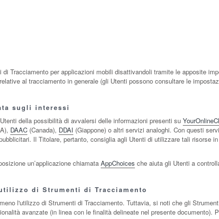
i di Tracciamento per applicazioni mobili disattivandoli tramite le apposite impo
 relative al tracciamento in generale (gli Utenti possono consultare le impostaz
ta sugli interessi
tenti della possibilità di avvalersi delle informazioni presenti su
YourOnlineC
A),
DAAC
(Canada),
DDAI
(Giappone) o altri servizi analoghi. Con questi servi
blicitari. Il Titolare, pertanto, consiglia agli Utenti di utilizzare tali risorse 
isposizione un’applicazione chiamata
AppChoices
che aiuta gli Utenti a control
'utilizzo di Strumenti di Tracciamento
o meno l'utilizzo di Strumenti di Tracciamento. Tuttavia, si noti che gli Stru
zionalità avanzate (in linea con le finalità delineate nel presente documento). 