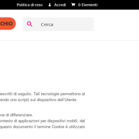
Politica di reso
Accedi
0 Elementi
SCHIO
critti di seguito. Tali tecnologie permettono al
uendo uno script) sul dispositivo dell’Utente
e di differenziare.
testo di applicazioni per dispositivi mobili, dal
 questo documento il termine Cookie è utilizzato