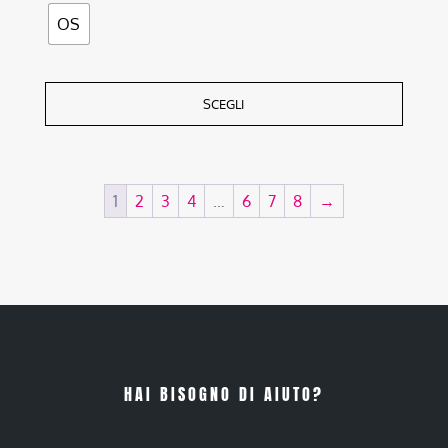
OS
SCEGLI
1
2
3
4
…
6
7
8
→
HAI BISOGNO DI AIUTO?