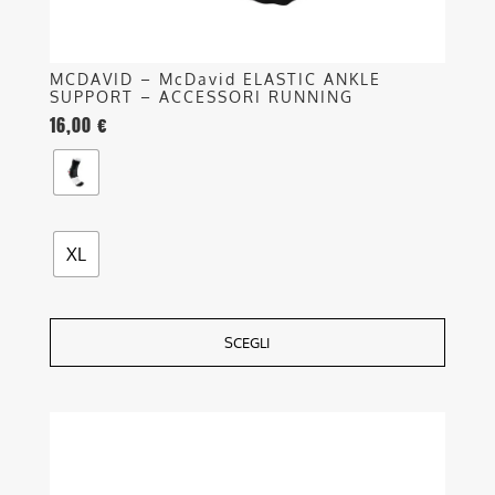
prodotto
MCDAVID – McDavid ELASTIC ANKLE
SUPPORT – ACCESSORI RUNNING
16,00
€
XL
SCEGLI
Questo
prodotto
ha