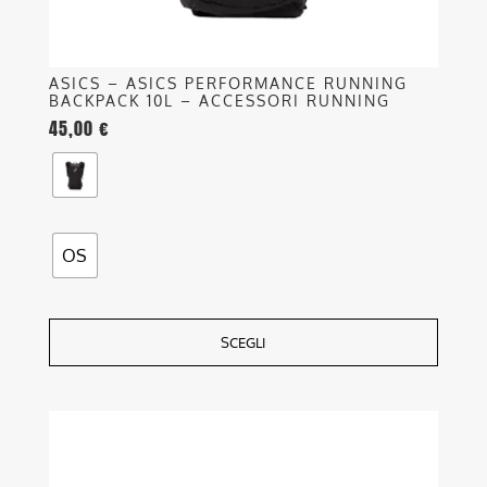
del
prodotto
ASICS – ASICS PERFORMANCE RUNNING
BACKPACK 10L – ACCESSORI RUNNING
45,00
€
OS
SCEGLI
Questo
prodotto
ha