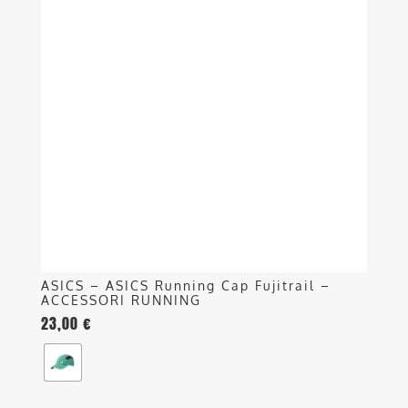
più
varianti.
Le
opzioni
possono
essere
scelte
nella
pagina
del
prodotto
ASICS – ASICS Running Cap Fujitrail –
ACCESSORI RUNNING
23,00
€