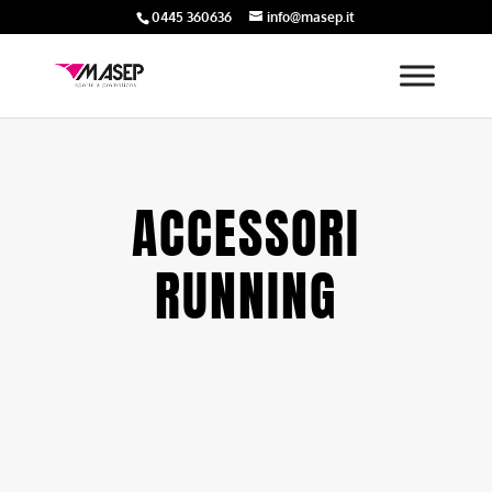
0445 360636
info@masep.it
ACCESSORI
RUNNING