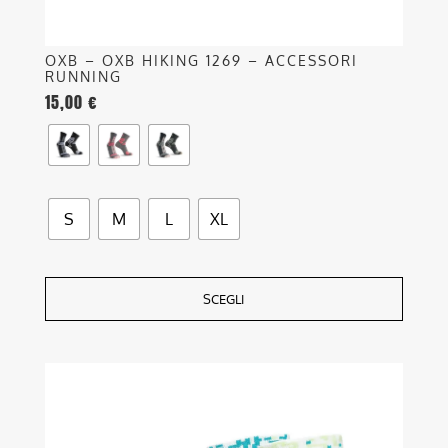
prodotto
OXB – OXB HIKING 1269 – ACCESSORI
RUNNING
15,00
€
S
M
L
XL
SCEGLI
Questo
prodotto
ha
più