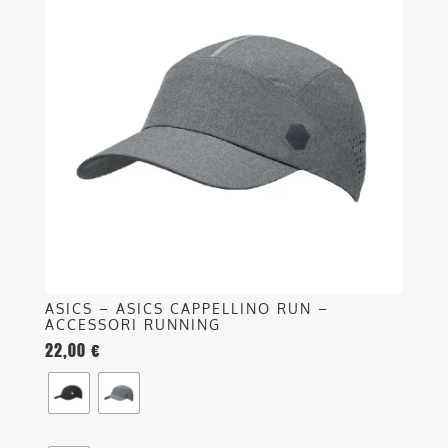
più
varianti.
Le
opzioni
possono
essere
scelte
nella
pagina
del
prodotto
ASICS – ASICS CAPPELLINO RUN –
ACCESSORI RUNNING
22,00
€