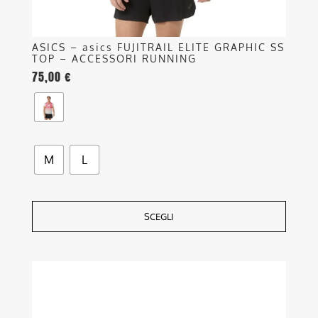
prodotto
ASICS – asics FUJITRAIL ELITE GRAPHIC SS
TOP – ACCESSORI RUNNING
75,00
€
M
L
SCEGLI
Questo
prodotto
ha