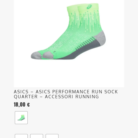
più
varianti.
Le
opzioni
possono
essere
scelte
nella
pagina
del
prodotto
ASICS – ASICS PERFORMANCE RUN SOCK
QUARTER – ACCESSORI RUNNING
18,00
€