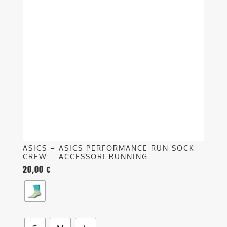
più
varianti.
Le
opzioni
possono
essere
scelte
nella
pagina
del
prodotto
ASICS – ASICS PERFORMANCE RUN SOCK
CREW – ACCESSORI RUNNING
20,00
€