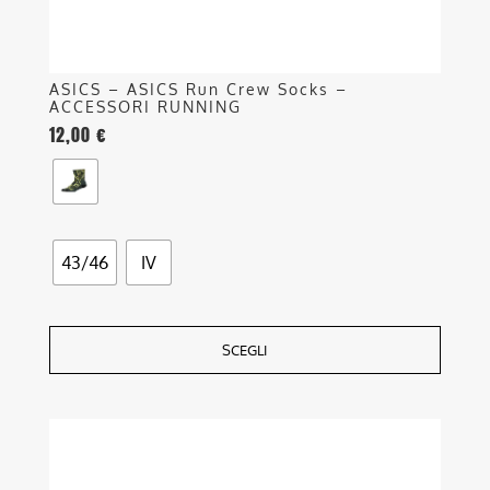
del
prodotto
ASICS – ASICS Run Crew Socks –
ACCESSORI RUNNING
12,00
€
43/46
IV
SCEGLI
Questo
prodotto
ha