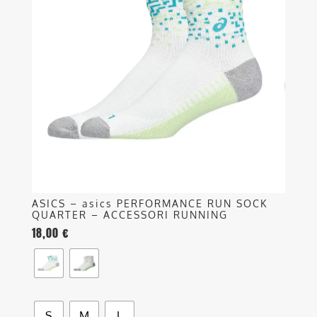
varianti.
Le
opzioni
possono
essere
scelte
nella
pagina
del
prodotto
ASICS – asics PERFORMANCE RUN SOCK
QUARTER – ACCESSORI RUNNING
18,00
€
S
M
L