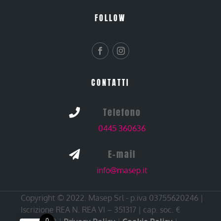
FOLLOW
CONTATTI
Telefono

0445 360636
E-mail

info@masep.it
Copyright © 2022. Masep Srl - p.iva 03755620246 |
Iscrizione REA N. REA VI – 351317 | cap. soc. €
0