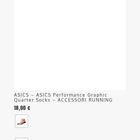
più
varianti.
Le
opzioni
possono
essere
scelte
nella
pagina
del
prodotto
ASICS – ASICS Performance Graphic
Quarter Socks – ACCESSORI RUNNING
18,00
€