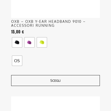
del
prodotto
OXB – OXB Y-EAR HEADBAND 9010 –
ACCESSORI RUNNING
15,00
€
OS
SCEGLI
Questo
prodotto
ha