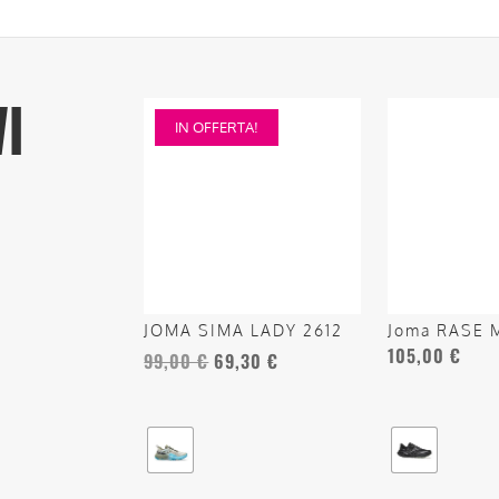
VI
Questo
Questo
IN OFFERTA!
prodotto
prodotto
ha
ha
più
più
varianti.
varianti.
Le
Le
opzioni
opzioni
possono
possono
JOMA SIMA LADY 2612
Joma RASE 
essere
essere
105,00
€
99,00
€
69,30
€
scelte
scelte
nella
nella
pagina
pagina
del
del
prodotto
prodotto