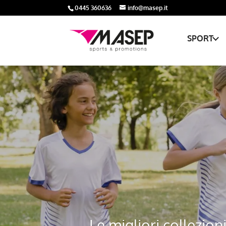
0445 360636
info@masep.it
SPORT
Le migliori collezion