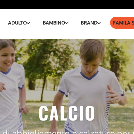
ADULTO
BAMBINO
BRAND
FAMILA 
CALCIO
i di abbigliamento e calzature per 