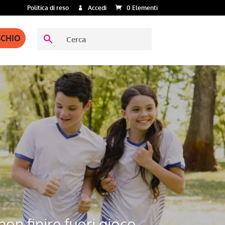
Politica di reso
Accedi
0 Elementi
SCHIO
non finire fuori gioco