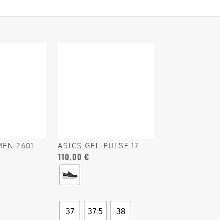
Questo
prodotto
ha
più
varianti.
Le
opzioni
possono
MEN 2601
ASICS GEL-PULSE 17
essere
110,00
€
scelte
nella
pagina
del
37
37.5
38
prodotto