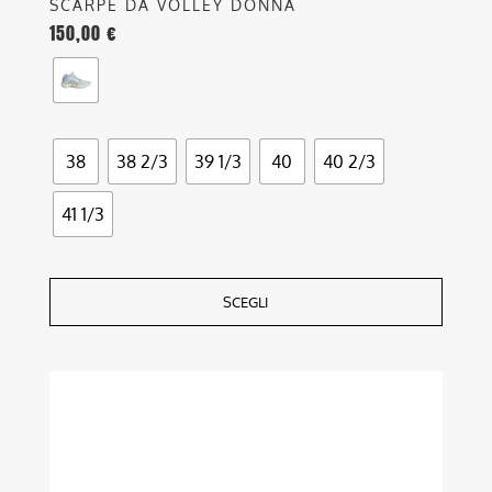
SCARPE DA VOLLEY DONNA
150,00
€
38
38 2/3
39 1/3
40
40 2/3
41 1/3
SCEGLI
Questo
prodotto
ha
più
varianti.