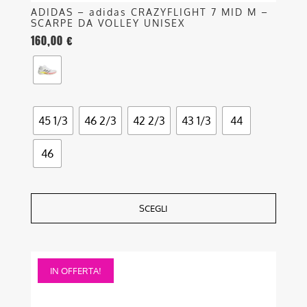
ADIDAS – adidas CRAZYFLIGHT 7 MID M –
SCARPE DA VOLLEY UNISEX
160,00
€
45 1/3
46 2/3
42 2/3
43 1/3
44
46
SCEGLI
Questo
IN OFFERTA!
prodotto
ha