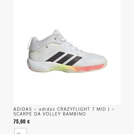
Questo
prodotto
ha
più
varianti.
Le
opzioni
possono
essere
scelte
nella
pagina
del
prodotto
ADIDAS – adidas CRAZYFLIGHT 7 MID J –
SCARPE DA VOLLEY BAMBINO
75,00
€