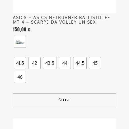
prodotto
ASICS – ASICS NETBURNER BALLISTIC FF
MT 4 – SCARPE DA VOLLEY UNISEX
150,00
€
41.5
42
43.5
44
44.5
45
46
SCEGLI
Questo
prodotto