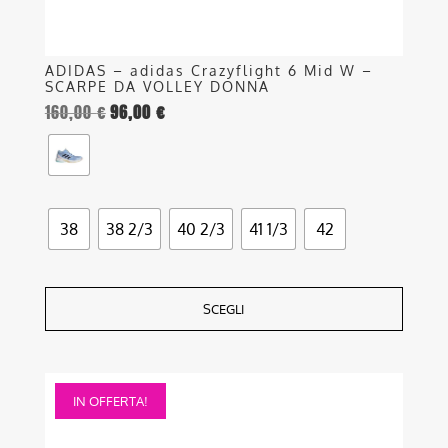
prodotto
ADIDAS – adidas Crazyflight 6 Mid W –
SCARPE DA VOLLEY DONNA
160,00
€
96,00
€
38
38 2/3
40 2/3
41 1/3
42
SCEGLI
Questo
IN OFFERTA!
prodotto
ha