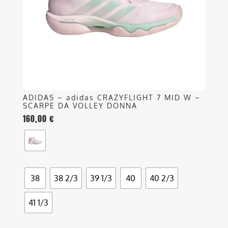
essere
scelte
nella
pagina
del
prodotto
ADIDAS – adidas CRAZYFLIGHT 7 MID W –
SCARPE DA VOLLEY DONNA
160,00
€
38
38 2/3
39 1/3
40
40 2/3
41 1/3