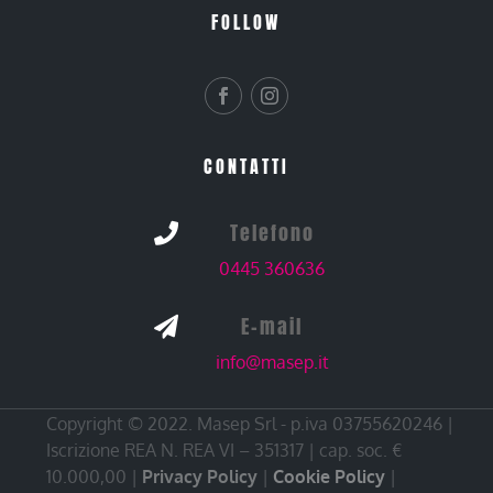
FOLLOW
CONTATTI
Telefono

0445 360636
E-mail

info@masep.it
Copyright © 2022. Masep Srl - p.iva 03755620246 |
Iscrizione REA N. REA VI – 351317 | cap. soc. €
10.000,00 |
Privacy Policy
|
Cookie Policy
|