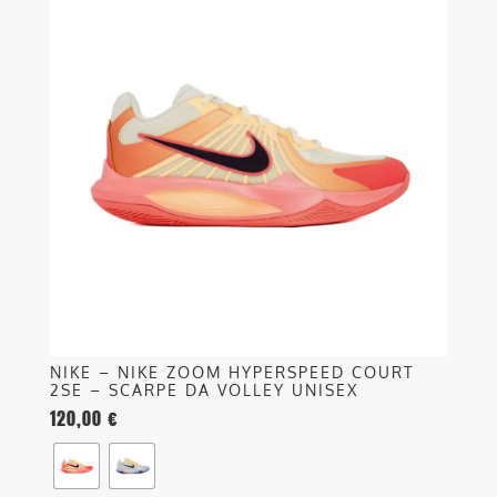
ha
più
varianti.
Le
opzioni
possono
essere
scelte
nella
pagina
del
prodotto
NIKE – NIKE ZOOM HYPERSPEED COURT
2SE – SCARPE DA VOLLEY UNISEX
120,00
€