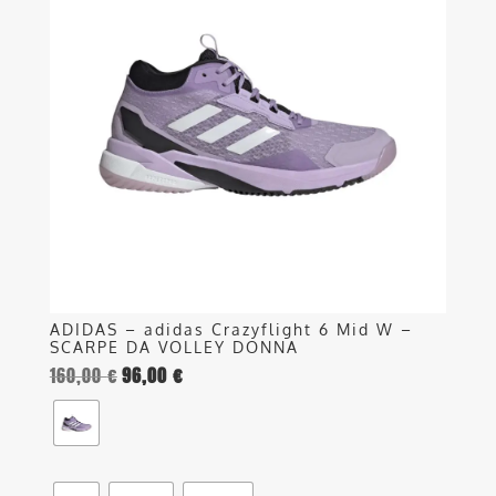
più
varianti.
Le
opzioni
possono
essere
scelte
nella
pagina
del
prodotto
ADIDAS – adidas Crazyflight 6 Mid W –
SCARPE DA VOLLEY DONNA
160,00
€
96,00
€