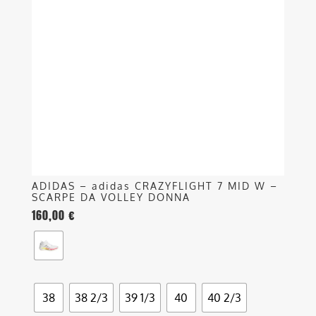
Le
opzioni
possono
essere
scelte
nella
pagina
del
prodotto
ADIDAS – adidas CRAZYFLIGHT 7 MID W –
SCARPE DA VOLLEY DONNA
160,00
€
38
38 2/3
39 1/3
40
40 2/3