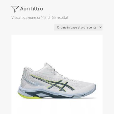
Apri filtro
Ordina
Visualizzazione di 1-12 di 65 risultati
in
base
al
Questo
più
prodotto
recente
ha
più
varianti.
Le
opzioni
possono
essere
scelte
nella
pagina
del