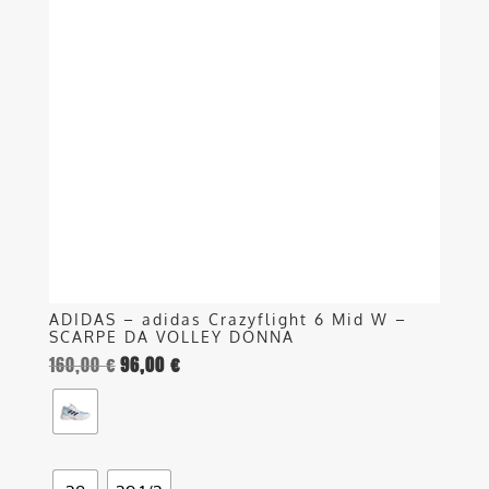
più
varianti.
Le
opzioni
possono
essere
scelte
nella
pagina
del
prodotto
ADIDAS – adidas Crazyflight 6 Mid W –
SCARPE DA VOLLEY DONNA
160,00
€
96,00
€