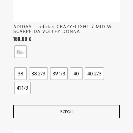
del
prodotto
ADIDAS – adidas CRAZYFLIGHT 7 MID W –
SCARPE DA VOLLEY DONNA
160,00
€
38
38 2/3
39 1/3
40
40 2/3
41 1/3
SCEGLI