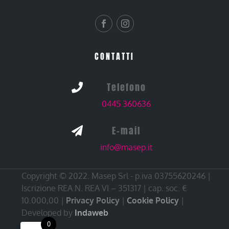
CONTATTI
Telefono

0445 360636
E-mail

info@masep.it
Copyright © 2022. Masep Srl - p.iva 03755620246 |
Iscrizione REA N. REA VI – 351317 | cap. soc. €
10.000,00 |
Privacy Policy
|
Cookie Policy
|
Developed by
Indaweb
0