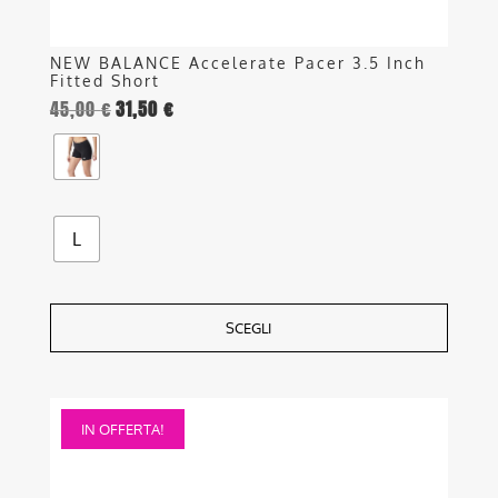
prodotto
NEW BALANCE Accelerate Pacer 3.5 Inch
Fitted Short
45,00
€
31,50
€
L
SCEGLI
Questo
IN OFFERTA!
prodotto
ha
più