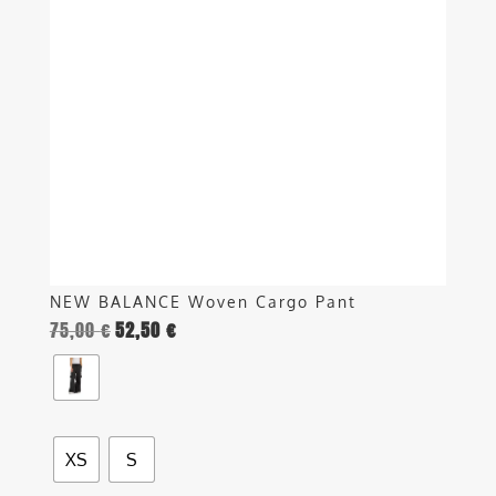
varianti.
Le
opzioni
possono
essere
scelte
nella
pagina
del
prodotto
NEW BALANCE Woven Cargo Pant
75,00
€
52,50
€
XS
S