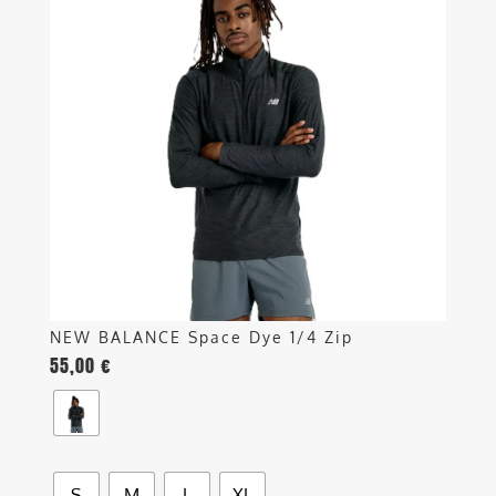
più
varianti.
Le
opzioni
possono
essere
scelte
nella
pagina
del
prodotto
NEW BALANCE Space Dye 1/4 Zip
55,00
€
S
M
L
XL