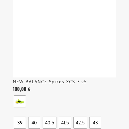
varianti.
Le
opzioni
possono
essere
scelte
nella
pagina
del
prodotto
NEW BALANCE Spikes XCS-7 v5
100,00
€
39
40
40.5
41.5
42.5
43