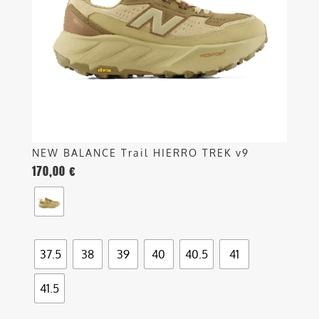
possono
essere
scelte
nella
pagina
del
prodotto
NEW BALANCE Trail HIERRO TREK v9
170,00
€
37.5
38
39
40
40.5
41
41.5