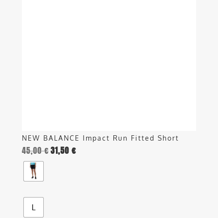
varianti.
Le
opzioni
possono
essere
scelte
nella
pagina
del
prodotto
NEW BALANCE Impact Run Fitted Short
45,00
€
31,50
€
L