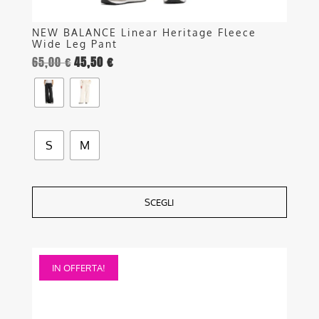
NEW BALANCE Linear Heritage Fleece
Wide Leg Pant
65,00
€
45,50
€
S
M
SCEGLI
Questo
IN OFFERTA!
prodotto
ha
più