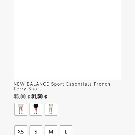
varianti.
Le
opzioni
possono
essere
scelte
nella
pagina
del
prodotto
NEW BALANCE Sport Essentials French
Terry Short
45,00
€
31,50
€
XS
S
M
L