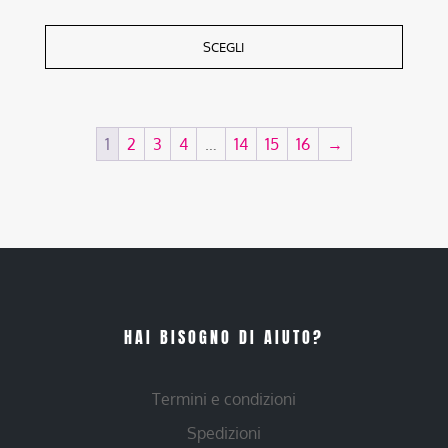
SCEGLI
1
2
3
4
…
14
15
16
→
HAI BISOGNO DI AIUTO?
Termini e condizioni
Spedizioni