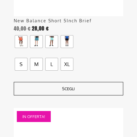
prodotto
New Balance Short 5Inch Brief
40,00
€
28,00
€
S
M
L
XL
SCEGLI
Questo
IN OFFERTA!
prodotto
ha
più