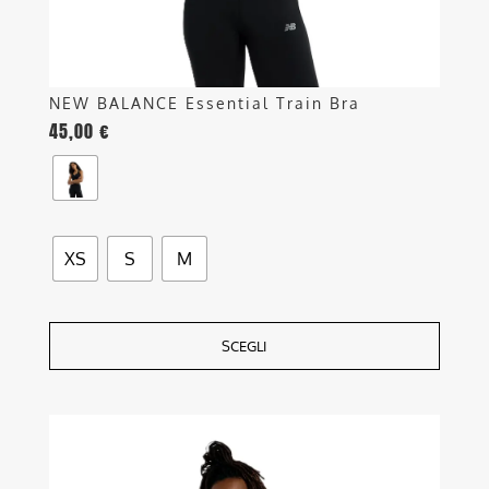
del
prodotto
NEW BALANCE Essential Train Bra
45,00
€
XS
S
M
SCEGLI
Questo
prodotto
ha