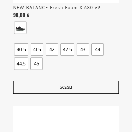
NEW BALANCE Fresh Foam X 680 v9
90,00
€
40.5
41.5
42
42.5
43
44
44.5
45
SCEGLI
Questo
prodotto
ha
più