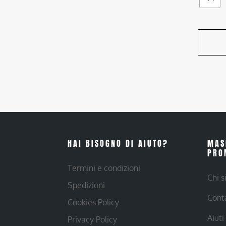
HAI BISOGNO DI AIUTO?
MAS
PRO
Termini e condizioni
Chi 
Spedizioni
Cont
Cookies Policy
Aiuti
Privacy Policy