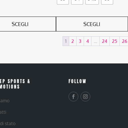
SCEGLI
SCEGLI
1
2
3
4
…
24
25
26
EP SPORTS &
FOLLOW
MOTIONS
siamo
atti
 di stato