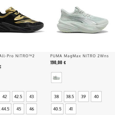
ha
più
più
recente
.
varianti.
Le
opzioni
o
possono
essere
scelte
nella
All-Pro NITRO™2
PUMA MagMax NITRO 2Wns
pagina
s
190,00
€
del
€
o
prodotto
42
42.5
43
38
38.5
39
40
44.5
45
46
40.5
41