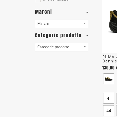
ha
più
Marchi
-
varianti
Le
Marchi
opzioni
posson
Categorie prodotto
-
essere
scelte
Categorie prodotto
nella
PUMA 
pagina
Denni
del
130,00
prodott
41
44