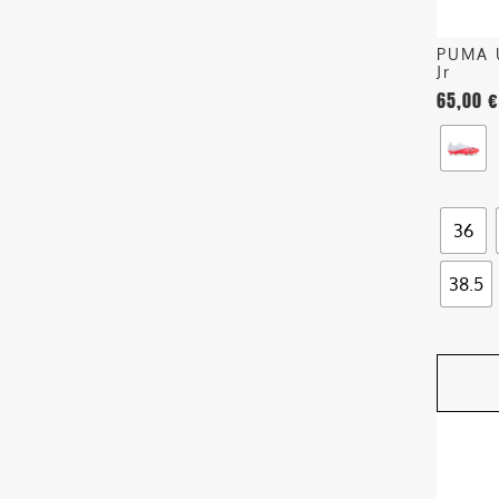
scelte
nella
PUMA 
pagina
Jr
del
65,00
€
prodott
36
38.5
Questo
prodott
ha