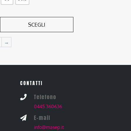
SCEGLI
→
CONTATTI
Telefono

0445 360636
E-mail

info@masep.it