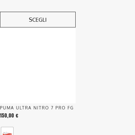
SCEGLI
Questo
prodotto
ha
più
varianti.
Le
opzioni
possono
essere
scelte
nella
PUMA ULTRA NITRO 7 PRO FG
pagina
150,00
€
del
prodotto