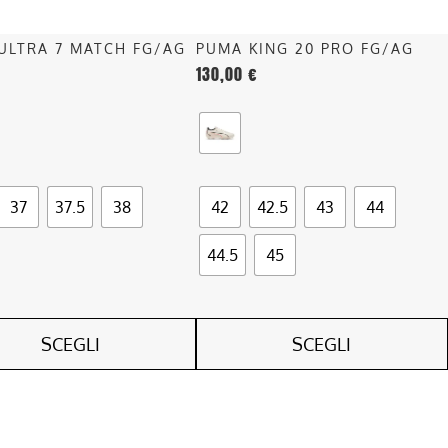
scelte
nella
ULTRA 7 MATCH FG/AG
PUMA KING 20 PRO FG/AG
pagina
130,00
€
del
o
prodotto
37
37.5
38
42
42.5
43
44
44.5
45
SCEGLI
SCEGLI
Questo
o
prodotto
ha