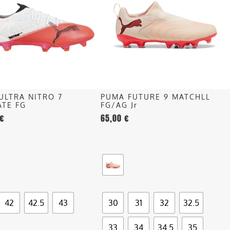
più
.
varianti.
Le
opzioni
o
possono
essere
scelte
nella
ULTRA NITRO 7
PUMA FUTURE 9 MATCHLL
pagina
ATE FG
FG/AG Jr
del
€
65,00
€
o
prodotto
42
42.5
43
30
31
32
32.5
33
34
34.5
35