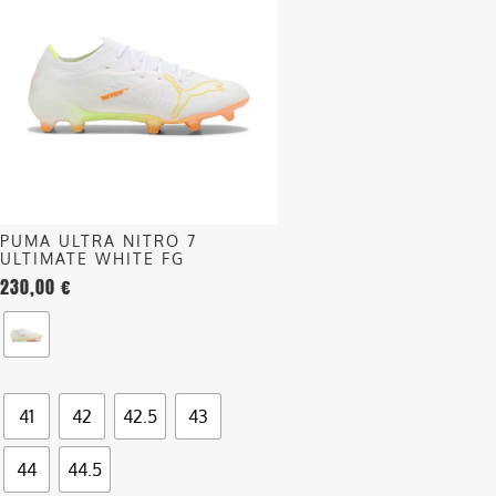
ha
più
varianti.
Le
opzioni
possono
essere
scelte
nella
PUMA ULTRA NITRO 7
pagina
ULTIMATE WHITE FG
del
230,00
€
prodotto
41
42
42.5
43
44
44.5