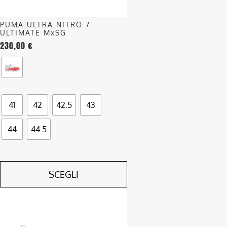
scelte
nella
PUMA ULTRA NITRO 7
pagina
ULTIMATE MxSG
del
230,00
€
prodotto
41
42
42.5
43
44
44.5
SCEGLI
Questo
prodotto
ha