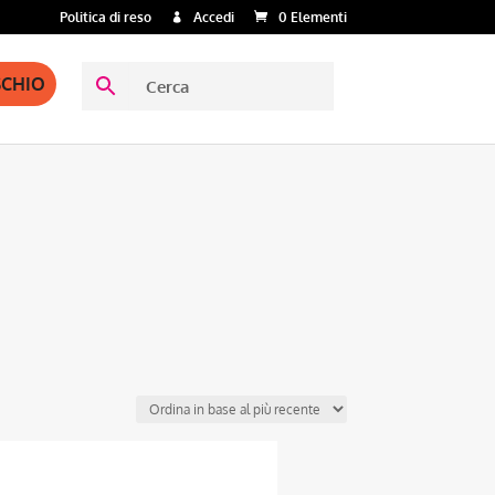
Politica di reso
Accedi
0 Elementi
SCHIO
Questo
prodotto