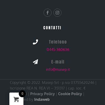
CONTATTI
Telefono

0445 360636
E-mail

info@masep.it
Copyright © 2022. Masep Srl - p.iva 03755620246 |
Iscrizione REA N. REA VI – 351317 | cap. soc. €
10.000,00 |
Privacy Policy
|
Cookie Policy
|
0
Developed by
Indaweb