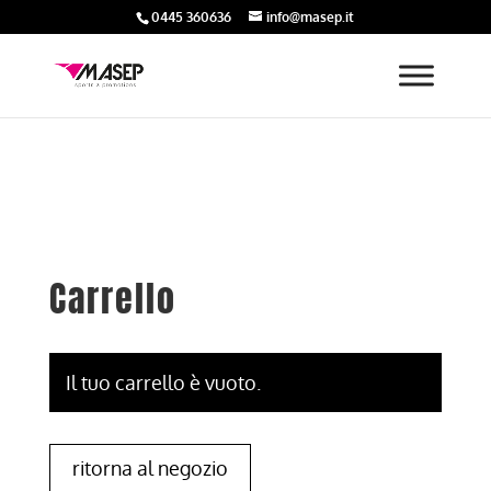
0445 360636
info@masep.it
Carrello
Il tuo carrello è vuoto.
ritorna al negozio