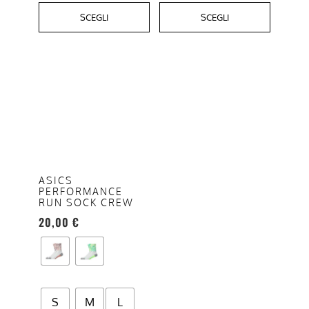
SCEGLI
SCEGLI
Questo
prodotto
ha
più
varianti.
Le
opzioni
ASICS
PERFORMANCE
possono
RUN SOCK CREW
essere
20,00
€
scelte
nella
pagina
del
prodotto
S
M
L