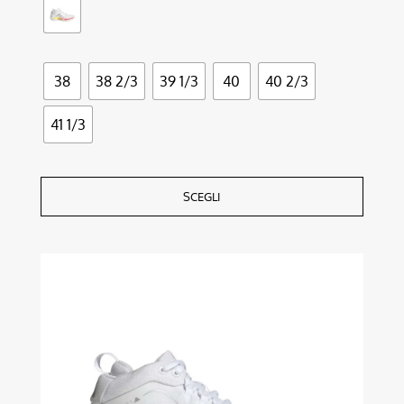
38
38 2/3
39 1/3
40
40 2/3
41 1/3
SCEGLI
Questo
prodotto
ha
più
varianti.
Le
opzioni