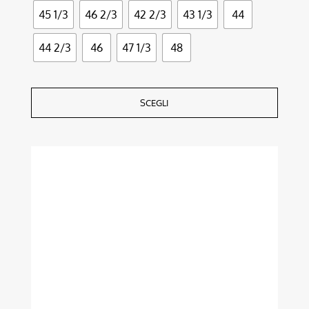
45 1/3
46 2/3
42 2/3
43 1/3
44
44 2/3
46
47 1/3
48
SCEGLI
Questo
prodotto
ha
più
varianti.
Le
opzioni
possono
essere
scelte