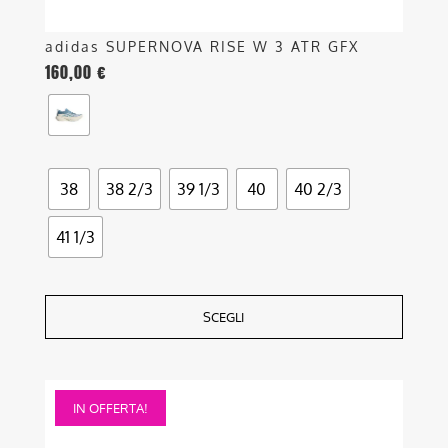
adidas SUPERNOVA RISE W 3 ATR GFX
160,00
€
38
38 2/3
39 1/3
40
40 2/3
41 1/3
SCEGLI
Questo
IN OFFERTA!
prodotto
ha