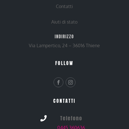
Contatti
Aiuti di stato
INDIRIZZO
Via Lampertico, 24 – 36016 Thiene
FOLLOW
CONTATTI
Telefono

0445 360636