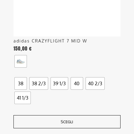
nella
pagina
del
prodotto
adidas CRAZYFLIGHT 7 MID W
150,00
€
38
38 2/3
39 1/3
40
40 2/3
41 1/3
SCEGLI