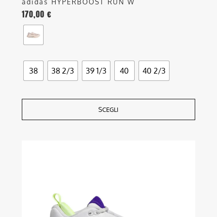
adidas HYPERBOOST RUN W
170,00
€
38
38 2/3
39 1/3
40
40 2/3
SCEGLI
Questo
prodotto
ha
più
varianti.
Le
opzioni