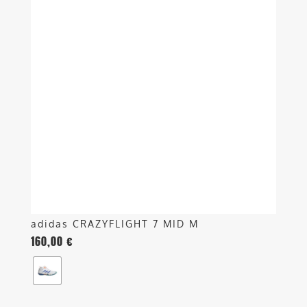
ha
più
varianti.
Le
opzioni
possono
essere
scelte
nella
pagina
del
prodotto
adidas CRAZYFLIGHT 7 MID M
160,00
€