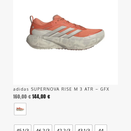
più
varianti.
Le
opzioni
possono
essere
scelte
nella
pagina
del
prodotto
adidas SUPERNOVA RISE M 3 ATR – GFX
160,00
€
144,00
€
45 1/3
46 2/3
42 2/3
43 1/3
44