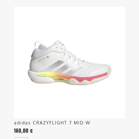
Questo
prodotto
ha
più
varianti.
Le
opzioni
possono
essere
scelte
nella
pagina
del
prodotto
adidas CRAZYFLIGHT 7 MID W
160,00
€