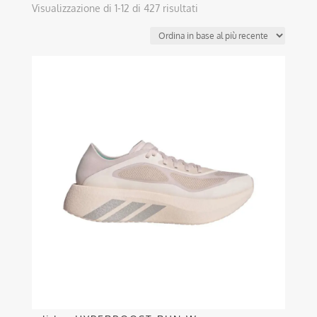
Ordina
Visualizzazione di 1-12 di 427 risultati
in
base
al
Questo
più
prodotto
recente
ha
più
varianti.
Le
opzioni
possono
essere
scelte
nella
pagina
del
prodotto