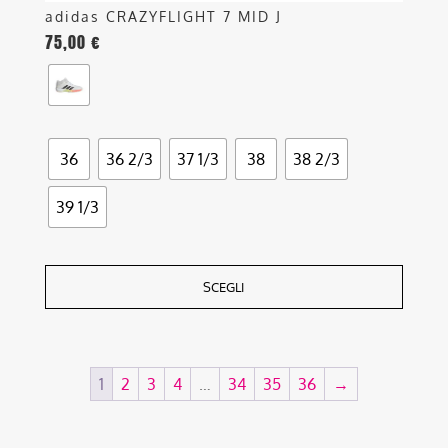
adidas CRAZYFLIGHT 7 MID J
75,00
€
36
36 2/3
37 1/3
38
38 2/3
39 1/3
SCEGLI
1
2
3
4
…
34
35
36
→