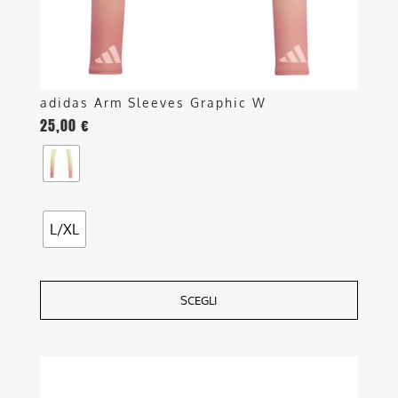
pagina
del
prodotto
adidas Arm Sleeves Graphic W
25,00
€
L/XL
SCEGLI
Questo
prodotto