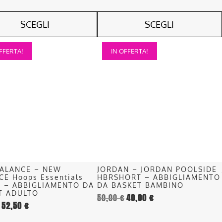
SCEGLI
SCEGLI
Questo
FFERTA!
IN OFFERTA!
o
prodotto
ha
più
.
varianti.
Le
opzioni
o
possono
essere
scelte
nella
ALANCE – NEW
JORDAN – JORDAN POOLSIDE
pagina
CE Hoops Essentials
HBRSHORT – ABBIGLIAMENTO
del
e – ABBIGLIAMENTO DA
DA BASKET BAMBINO
T ADULTO
50,00
€
40,00
€
o
prodotto
52,50
€