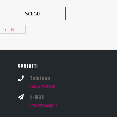
SCEGLI
17
18
→
CONTATTI
Telefono

0445 360636
E-mail

info@masep.it