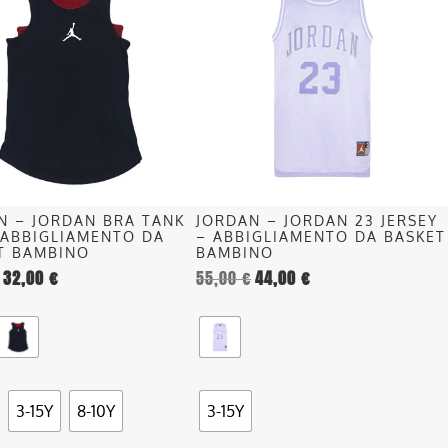
ha
più
.
varianti.
Le
opzioni
o
possono
essere
scelte
nella
N – JORDAN BRA TANK
JORDAN – JORDAN 23 JERSEY
pagina
 ABBIGLIAMENTO DA
– ABBIGLIAMENTO DA BASKET
del
T BAMBINO
BAMBINO
32,00
€
55,00
€
44,00
€
o
prodotto
3-15Y
8-10Y
3-15Y