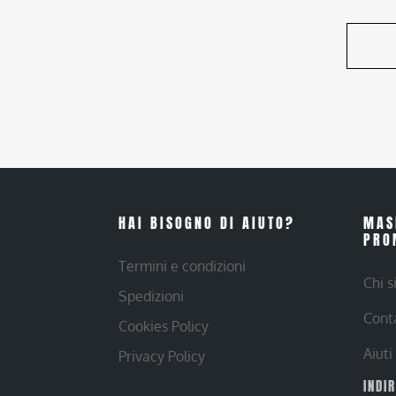
HAI BISOGNO DI AIUTO?
MAS
PRO
Termini e condizioni
Chi 
Spedizioni
Cont
Cookies Policy
Aiuti
Privacy Policy
INDI