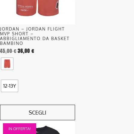
possono
essere
scelte
nella
JORDAN – JORDAN FLIGHT
pagina
MVP SHORT –
del
ABBIGLIAMENTO DA BASKET
BAMBINO
prodotto
45,00
€
36,00
€
12-13Y
SCEGLI
Questo
IN OFFERTA!
prodotto