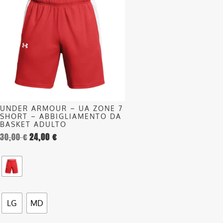
ha
più
varianti.
Le
opzioni
possono
essere
scelte
nella
UNDER ARMOUR – UA ZONE 7
pagina
SHORT – ABBIGLIAMENTO DA
del
BASKET ADULTO
30,00
€
24,00
€
prodotto
LG
MD