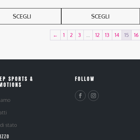
SCEGLI
SCEGLI
←
1
2
3
…
12
13
14
15
16
EP SPORTS &
FOLLOW
MOTIONS
siamo
atti
 di stato
RIZZO