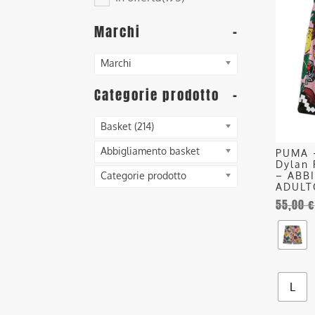
ha
più
Marchi
-
varianti
Le
Marchi
opzioni
posson
Categorie prodotto
-
essere
scelte
Basket (214)
nella
Abbigliamento basket
PUMA 
pagina
Dylan 
del
– ABB
Categorie prodotto
ADULT
prodott
55,00
€
L