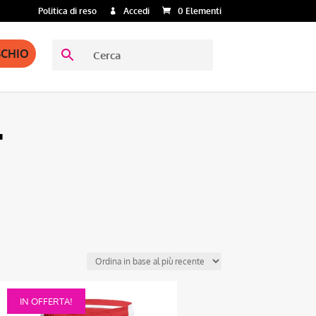
Politica di reso
Accedi
0 Elementi
SCHIO
T
Questo
IN OFFERTA!
prodotto