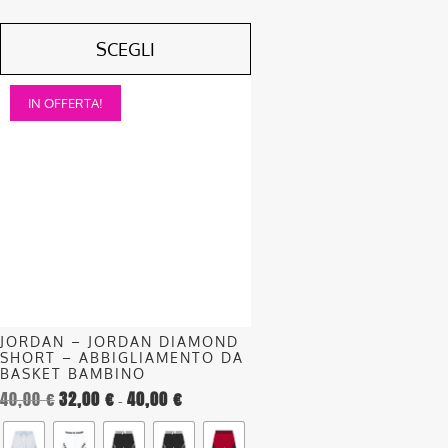
SCEGLI
Questo
IN OFFERTA!
prodotto
ha
più
varianti.
Le
opzioni
possono
essere
scelte
nella
JORDAN – JORDAN DIAMOND
pagina
SHORT – ABBIGLIAMENTO DA
del
BASKET BAMBINO
40,00
€
32,00
€
40,00
€
prodotto
Fascia
-
di
prezzo: