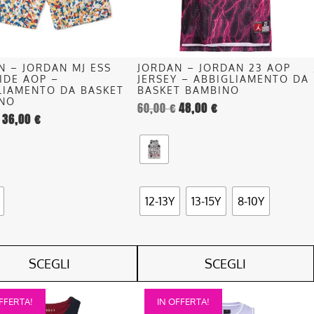
o
possono
essere
scelte
nella
N – JORDAN MJ ESS
JORDAN – JORDAN 23 AOP
pagina
IDE AOP –
JERSEY – ABBIGLIAMENTO DA
del
LIAMENTO DA BASKET
BASKET BAMBINO
INO
60,00
€
48,00
€
o
prodotto
36,00
€
12-13Y
13-15Y
8-10Y
SCEGLI
SCEGLI
Questo
FFERTA!
IN OFFERTA!
o
prodotto