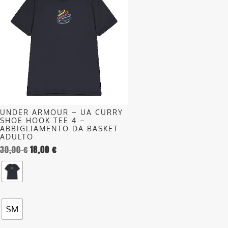
ha
più
varianti.
Le
opzioni
possono
essere
scelte
nella
UNDER ARMOUR – UA CURRY
pagina
SHOE HOOK TEE 4 –
del
ABBIGLIAMENTO DA BASKET
ADULTO
prodotto
30,00
€
18,00
€
SM