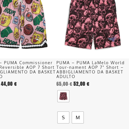
ha
più
più
recente
.
varianti.
Le
opzioni
o
possono
essere
scelte
nella
– PUMA Commissioner
PUMA – PUMA LaMelo World
pagina
Reversible AOP 7 Short
Tour-nament AOP 7" Short –
del
IGLIAMENTO DA BASKET
ABBIGLIAMENTO DA BASKET
O
ADULTO
o
prodotto
44,00
€
65,00
€
52,00
€
S
M