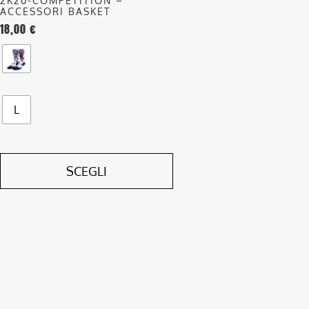
2K20-COMPETITION –
del
ACCESSORI BASKET
18,00
€
prodotto
L
SCEGLI