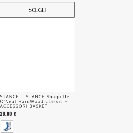
SCEGLI
Questo
prodotto
ha
più
varianti.
Le
opzioni
possono
essere
scelte
nella
STANCE – STANCE Shaquille
pagina
O'Neal HardWood Classic –
del
ACCESSORI BASKET
20,00
€
prodotto