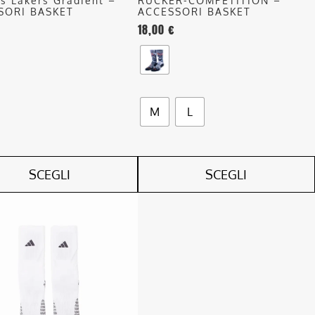
s Lakers Gradient –
RUCKER-COMPETITION –
del
SORI BASKET
ACCESSORI BASKET
18,00
€
o
prodotto
M
L
SCEGLI
SCEGLI
o
.