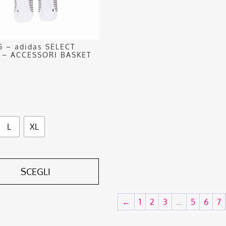
o
S – adidas SELECT
 – ACCESSORI BASKET
o
L
XL
SCEGLI
←
1
2
3
…
5
6
7