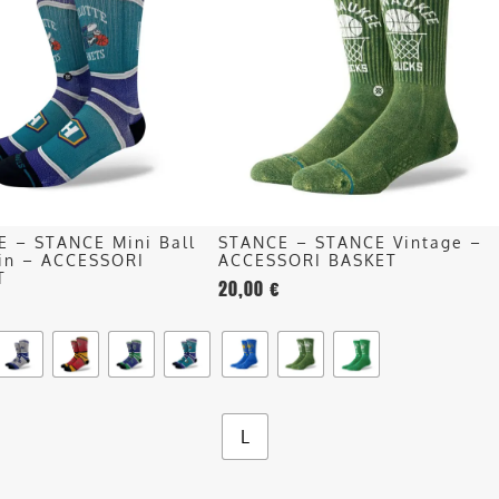
ha
più
più
recente
.
varianti.
Le
opzioni
o
possono
essere
scelte
nella
E – STANCE Mini Ball
STANCE – STANCE Vintage –
pagina
in – ACCESSORI
ACCESSORI BASKET
del
T
20,00
€
o
prodotto
L