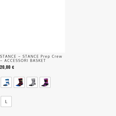
ha
più
varianti.
Le
opzioni
possono
essere
scelte
nella
STANCE – STANCE Prep Crew
pagina
– ACCESSORI BASKET
del
20,00
€
prodotto
L