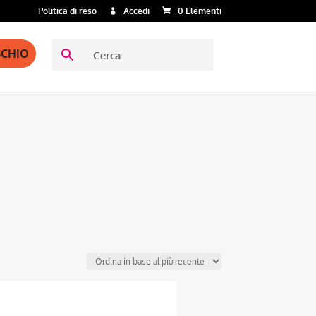
Politica di reso
Accedi
0 Elementi
SCHIO
Questo
prodotto