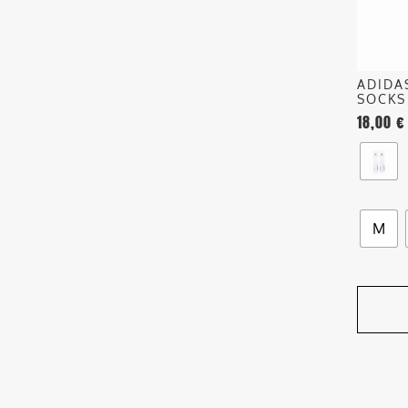
posson
essere
scelte
nella
ADIDA
pagina
SOCKS
del
18,00
€
prodott
M