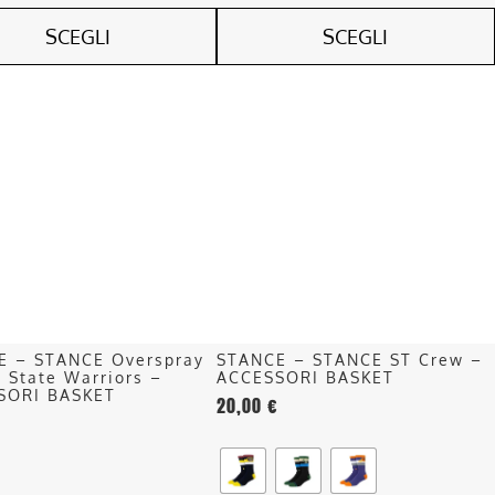
SCEGLI
SCEGLI
Questo
o
prodotto
ha
più
.
varianti.
Le
opzioni
o
possono
essere
scelte
nella
E – STANCE Overspray
STANCE – STANCE ST Crew –
pagina
 State Warriors –
ACCESSORI BASKET
del
SORI BASKET
20,00
€
o
prodotto