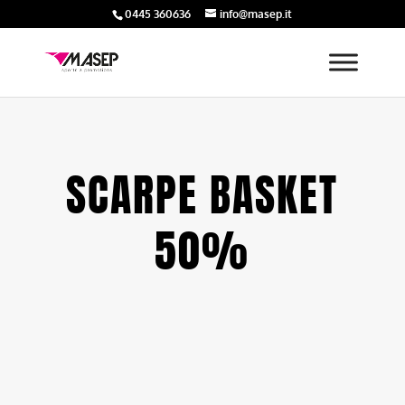
0445 360636
info@masep.it
SCARPE BASKET
50%