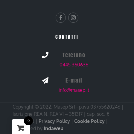
CONTATTI
Telefono

0445 360636
E-mail

info@masep.it
Copyright © 2022. Masep Srl - p.iva 03755620246 |
Iscrizione REA N. REA VI – 351317 | cap. soc. €
10.000,00 |
Privacy Policy
|
Cookie Policy
|
0
Developed by
Indaweb