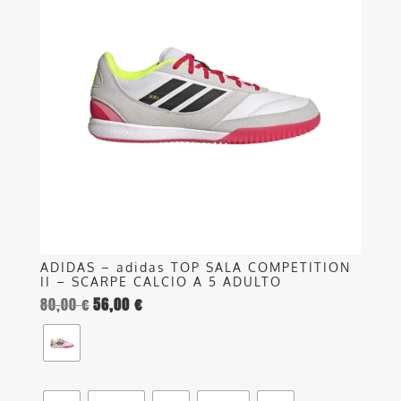
più
varianti.
Le
opzioni
possono
essere
scelte
nella
pagina
del
prodotto
ADIDAS – adidas TOP SALA COMPETITION
II – SCARPE CALCIO A 5 ADULTO
80,00
€
56,00
€