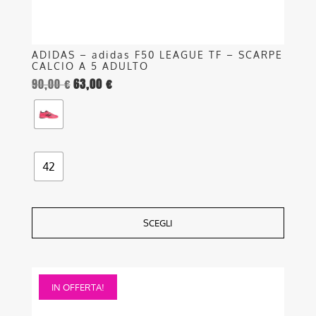
del
prodotto
ADIDAS – adidas F50 LEAGUE TF – SCARPE
CALCIO A 5 ADULTO
90,00
€
63,00
€
42
SCEGLI
Questo
IN OFFERTA!
prodotto
ha