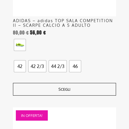
prodotto
ADIDAS – adidas TOP SALA COMPETITION
II – SCARPE CALCIO A 5 ADULTO
80,00
€
56,00
€
42
42 2/3
44 2/3
46
SCEGLI
Questo
IN OFFERTA!
prodotto
ha