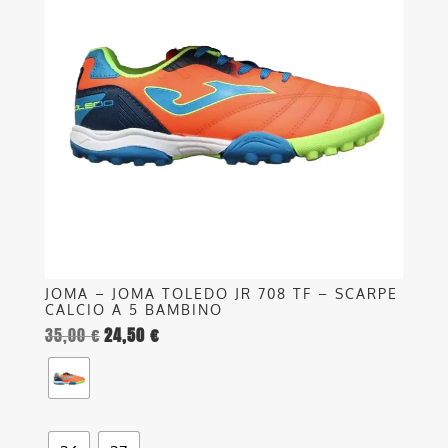
più
varianti.
Le
opzioni
possono
essere
scelte
nella
pagina
del
prodotto
JOMA – JOMA TOLEDO JR 708 TF – SCARPE
CALCIO A 5 BAMBINO
35,00
€
24,50
€