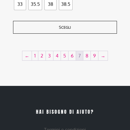
33
35.5
38
38.5
SCEGLI
←
1
2
3
4
5
6
7
8
9
→
HAI BISOGNO DI AIUTO?
Termini e condizioni