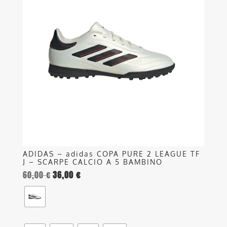
più
varianti.
Le
opzioni
possono
essere
scelte
nella
pagina
del
prodotto
ADIDAS – adidas COPA PURE 2 LEAGUE TF
J – SCARPE CALCIO A 5 BAMBINO
60,00
€
36,00
€