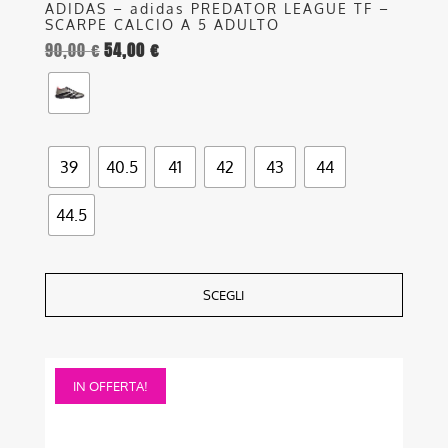
ADIDAS – adidas PREDATOR LEAGUE TF –
SCARPE CALCIO A 5 ADULTO
90,00
€
54,00
€
39
40.5
41
42
43
44
44.5
SCEGLI
Questo
IN OFFERTA!
prodotto
ha
più