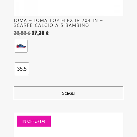
prodotto
JOMA – JOMA TOP FLEX JR 704 IN –
SCARPE CALCIO A 5 BAMBINO
39,00
€
27,30
€
35.5
SCEGLI
Questo
IN OFFERTA!
prodotto
ha