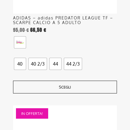
prodotto
ADIDAS – adidas PREDATOR LEAGUE TF –
SCARPE CALCIO A 5 ADULTO
95,00
€
66,50
€
40
40 2/3
44
44 2/3
SCEGLI
Questo
IN OFFERTA!
prodotto
ha
più