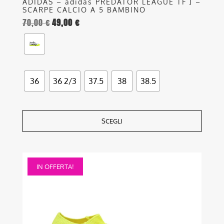
ADIDAS – adidas PREDATOR LEAGUE TF J –
SCARPE CALCIO A 5 BAMBINO
70,00
€
49,00
€
36
36 2/3
37.5
38
38.5
SCEGLI
Questo
IN OFFERTA!
prodotto
ha
più
varianti.
Le