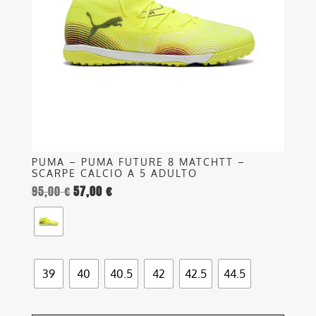
opzioni
possono
essere
scelte
nella
pagina
del
prodotto
PUMA – PUMA FUTURE 8 MATCHTT –
SCARPE CALCIO A 5 ADULTO
95,00
€
57,00
€
39
40
40.5
42
42.5
44.5