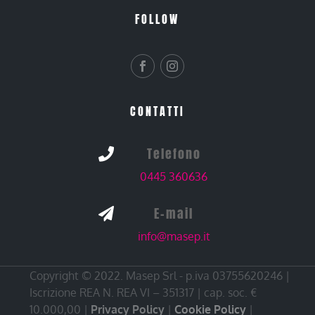
FOLLOW
CONTATTI
Telefono

0445 360636
E-mail

info@masep.it
Copyright © 2022. Masep Srl - p.iva 03755620246 |
Iscrizione REA N. REA VI – 351317 | cap. soc. €
10.000,00 |
Privacy Policy
|
Cookie Policy
|