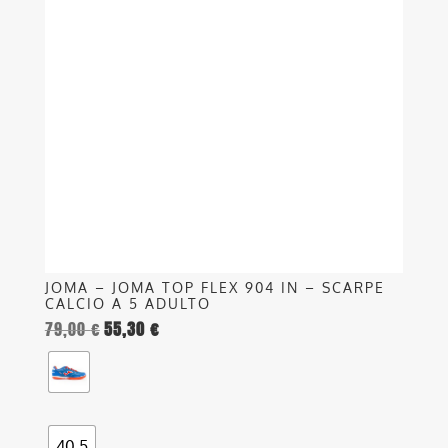
varianti.
Le
opzioni
possono
essere
scelte
nella
pagina
del
prodotto
JOMA – JOMA TOP FLEX 904 IN – SCARPE
CALCIO A 5 ADULTO
79,00
€
55,30
€
40.5