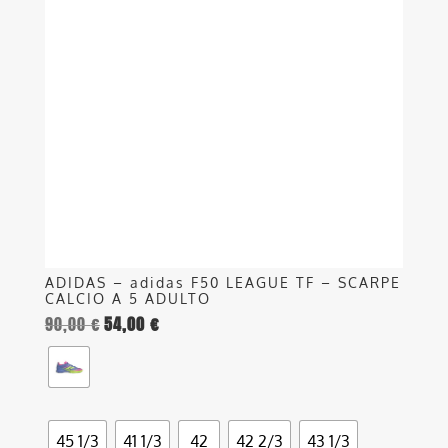
varianti.
Le
opzioni
possono
essere
scelte
nella
pagina
del
prodotto
ADIDAS – adidas F50 LEAGUE TF – SCARPE
CALCIO A 5 ADULTO
90,00
€
54,00
€
45 1/3
41 1/3
42
42 2/3
43 1/3