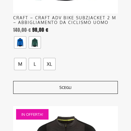
prodotto
CRAFT – CRAFT ADV BIKE SUBZJACKET 2 M
– ABBIGLIAMENTO DA CICLISMO UOMO
140,00
€
98,00
€
M
L
XL
SCEGLI
Questo
IN OFFERTA!
prodotto
ha
più