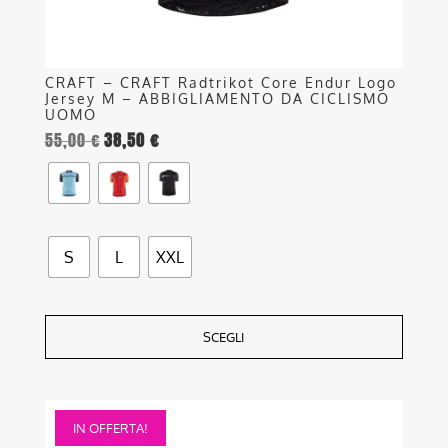
del
prodotto
CRAFT – CRAFT Radtrikot Core Endur Logo
Jersey M – ABBIGLIAMENTO DA CICLISMO
UOMO
55,00
€
38,50
€
S
L
XXL
SCEGLI
Questo
IN OFFERTA!
prodotto