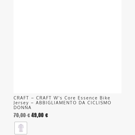
ha
più
varianti.
Le
opzioni
possono
essere
scelte
nella
pagina
del
prodotto
CRAFT – CRAFT W's Core Essence Bike
Jersey – ABBIGLIAMENTO DA CICLISMO
DONNA
70,00
€
49,00
€