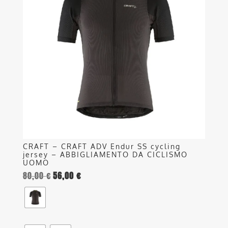
varianti.
Le
opzioni
possono
essere
scelte
nella
pagina
del
prodotto
CRAFT – CRAFT ADV Endur SS cycling
jersey – ABBIGLIAMENTO DA CICLISMO
UOMO
80,00
€
56,00
€