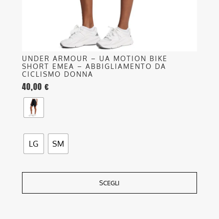
pagina
del
prodotto
UNDER ARMOUR – UA MOTION BIKE
SHORT EMEA – ABBIGLIAMENTO DA
CICLISMO DONNA
40,00
€
LG
SM
SCEGLI