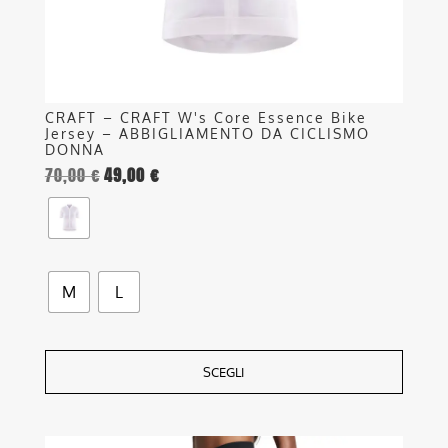
pagina
del
prodotto
CRAFT – CRAFT W's Core Essence Bike
Jersey – ABBIGLIAMENTO DA CICLISMO
DONNA
70,00
€
49,00
€
M
L
SCEGLI
Questo