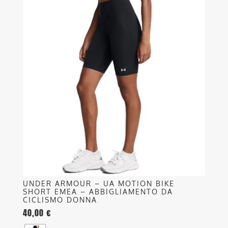
prodotto
ha
più
varianti.
Le
opzioni
possono
essere
scelte
nella
pagina
del
prodotto
UNDER ARMOUR – UA MOTION BIKE
SHORT EMEA – ABBIGLIAMENTO DA
CICLISMO DONNA
40,00
€