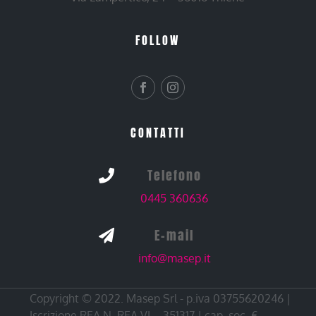
FOLLOW
CONTATTI
Telefono

0445 360636
E-mail

info@masep.it
Copyright © 2022. Masep Srl - p.iva 03755620246 |
Iscrizione REA N. REA VI – 351317 | cap. soc. €