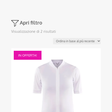
Apri filtro
Ordina
Visualizzazione di 2 risultati
in
base
al
Questo
più
IN OFFERTA!
prodotto
recente
ha
più
varianti.
Le
opzioni
possono
essere
scelte
nella