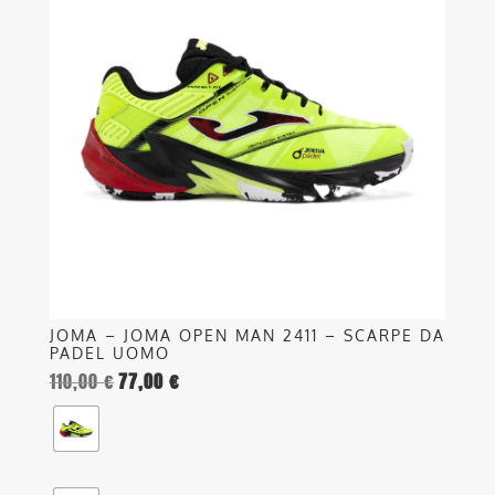
più
varianti.
Le
opzioni
possono
essere
scelte
nella
pagina
del
prodotto
JOMA – JOMA OPEN MAN 2411 – SCARPE DA
PADEL UOMO
110,00
€
77,00
€