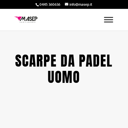
0445 360636
info@masep.it
SCARPE DA PADEL
UOMO