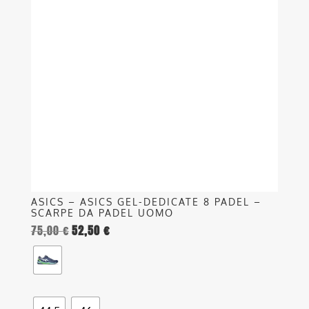
più
varianti.
Le
opzioni
possono
essere
scelte
nella
pagina
del
prodotto
ASICS – ASICS GEL-DEDICATE 8 PADEL –
SCARPE DA PADEL UOMO
75,00
€
52,50
€