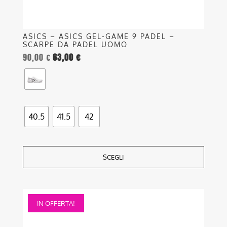
prodotto
ASICS – ASICS GEL-GAME 9 PADEL –
SCARPE DA PADEL UOMO
90,00
€
63,00
€
40.5
41.5
42
SCEGLI
Questo
IN OFFERTA!
prodotto
ha