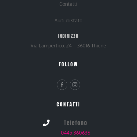
Contatti
Aiuti di stato
INDIRIZZO
Via Lampertico, 24 – 36016 Thiene
FOLLOW
CONTATTI
Telefono

0445 360636