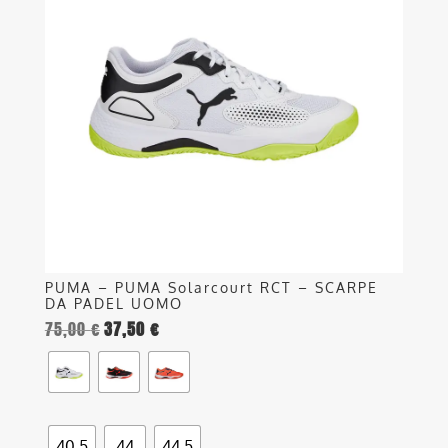
varianti.
Le
opzioni
possono
essere
scelte
nella
pagina
del
prodotto
PUMA – PUMA Solarcourt RCT – SCARPE
DA PADEL UOMO
75,00
€
37,50
€
40.5
44
44.5