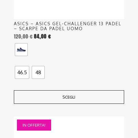
del
prodotto
ASICS – ASICS GEL-CHALLENGER 13 PADEL
– SCARPE DA PADEL UOMO
120,00
€
84,00
€
46.5
48
SCEGLI
Questo
IN OFFERTA!
prodotto
ha