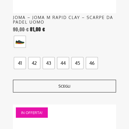
prodotto
JOMA – JOMA M RAPID CLAY – SCARPE DA
PADEL UOMO
90,00
€
81,00
€
41
42
43
44
45
46
SCEGLI
Questo
IN OFFERTA!
prodotto
ha
più