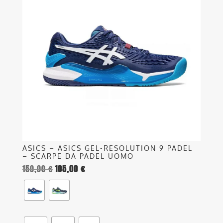
più
varianti.
Le
opzioni
possono
essere
scelte
nella
pagina
del
prodotto
ASICS – ASICS GEL-RESOLUTION 9 PADEL
– SCARPE DA PADEL UOMO
150,00
€
105,00
€