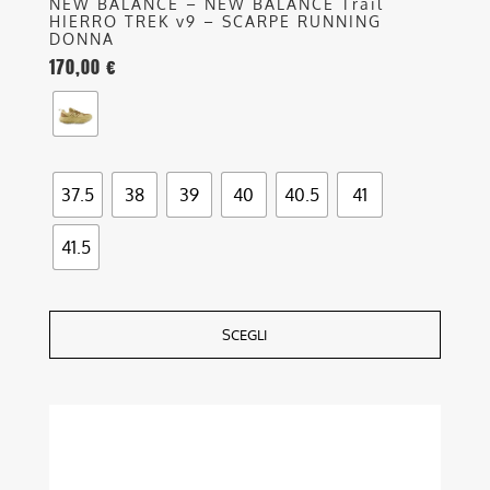
NEW BALANCE – NEW BALANCE Trail
HIERRO TREK v9 – SCARPE RUNNING
DONNA
170,00
€
37.5
38
39
40
40.5
41
41.5
SCEGLI
Questo
prodotto
ha