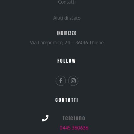
Contatti
Aiuti di stato
INDIRIZZO
Via Lampertico, 24 – 36016 Thiene
FOLLOW
CONTATTI
Telefono

0445 360636