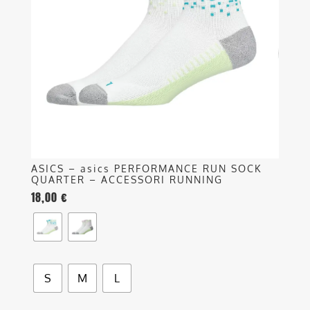
Le
opzioni
possono
essere
scelte
nella
pagina
del
prodotto
ASICS – asics PERFORMANCE RUN SOCK
QUARTER – ACCESSORI RUNNING
18,00
€
S
M
L