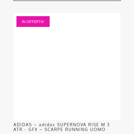
Questo
IN OFFERTA!
prodotto
ha
più
varianti.
Le
opzioni
possono
essere
scelte
nella
pagina
del
prodotto
ADIDAS – adidas SUPERNOVA RISE M 3
ATR - GFX – SCARPE RUNNING UOMO