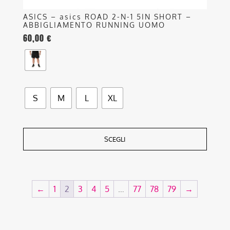
ASICS – asics ROAD 2-N-1 5IN SHORT –
ABBIGLIAMENTO RUNNING UOMO
60,00
€
S
M
L
XL
SCEGLI
←
1
2
3
4
5
…
77
78
79
→