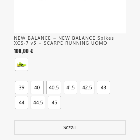
pagina
del
prodotto
NEW BALANCE – NEW BALANCE Spikes
XCS-7 v5 – SCARPE RUNNING UOMO
100,00
€
39
40
40.5
41.5
42.5
43
44
44.5
45
SCEGLI