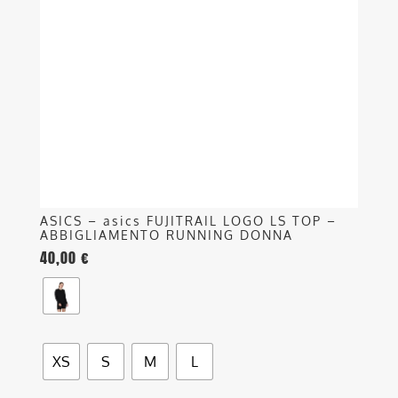
Le
opzioni
possono
essere
scelte
nella
pagina
del
prodotto
ASICS – asics FUJITRAIL LOGO LS TOP –
ABBIGLIAMENTO RUNNING DONNA
40,00
€
XS
S
M
L