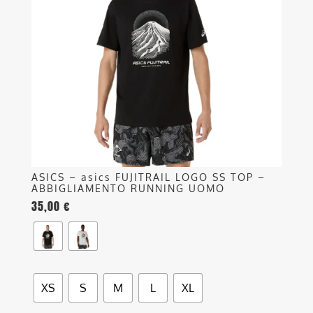
Le
opzioni
possono
essere
scelte
nella
pagina
del
prodotto
ASICS – asics FUJITRAIL LOGO SS TOP –
ABBIGLIAMENTO RUNNING UOMO
35,00
€
XS
S
M
L
XL