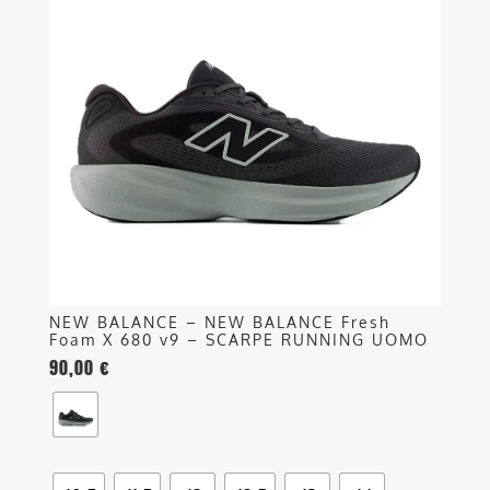
più
varianti.
Le
opzioni
possono
essere
scelte
nella
pagina
del
prodotto
NEW BALANCE – NEW BALANCE Fresh
Foam X 680 v9 – SCARPE RUNNING UOMO
90,00
€