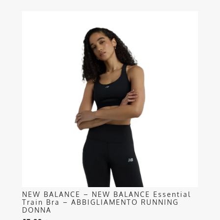
Questo
prodotto
ha
più
varianti.
Le
opzioni
possono
essere
scelte
nella
pagina
del
prodotto
NEW BALANCE – NEW BALANCE Essential
Train Bra – ABBIGLIAMENTO RUNNING
DONNA