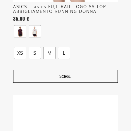
ASICS – asics FUJITRAIL LOGO SS TOP –
ABBIGLIAMENTO RUNNING DONNA
35,00
€
XS
S
M
L
SCEGLI
Questo
prodotto
ha
più
varianti.