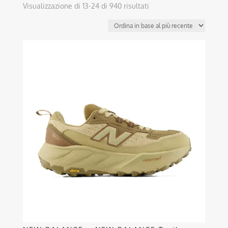
Ordina
Visualizzazione di 13-24 di 940 risultati
in
base
al
Questo
più
prodotto
recente
ha
più
varianti.
Le
opzioni
possono
essere
scelte
nella
pagina
del
prodotto