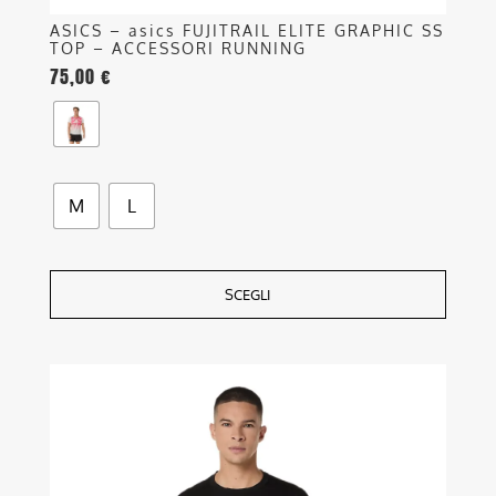
ASICS – asics FUJITRAIL ELITE GRAPHIC SS
TOP – ACCESSORI RUNNING
75,00
€
M
L
SCEGLI
Questo
prodotto
ha
più
varianti.