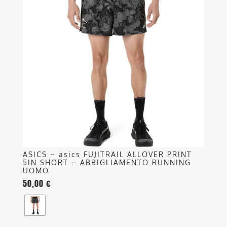
più
varianti.
Le
opzioni
possono
essere
scelte
nella
pagina
del
prodotto
ASICS – asics FUJITRAIL ALLOVER PRINT
5IN SHORT – ABBIGLIAMENTO RUNNING
UOMO
50,00
€