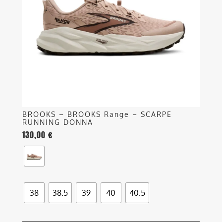
opzioni
possono
essere
scelte
nella
pagina
del
prodotto
BROOKS – BROOKS Range – SCARPE
RUNNING DONNA
130,00
€
38
38.5
39
40
40.5