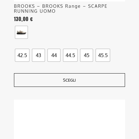
BROOKS – BROOKS Range – SCARPE
RUNNING UOMO
130,00
€
42.5
43
44
44.5
45
45.5
SCEGLI
Questo
prodotto
ha
più
varianti.