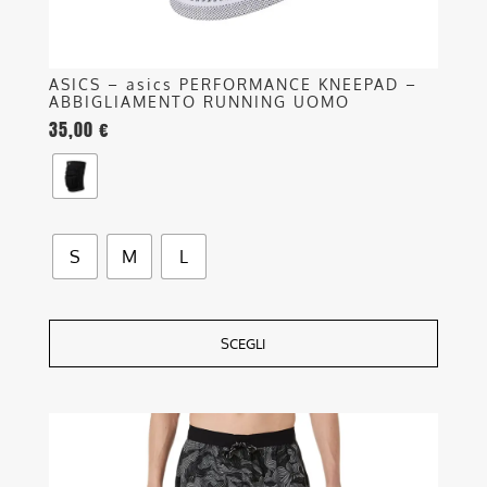
del
prodotto
ASICS – asics PERFORMANCE KNEEPAD –
ABBIGLIAMENTO RUNNING UOMO
35,00
€
S
M
L
SCEGLI
Questo
prodotto
ha