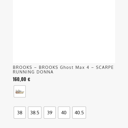
opzioni
possono
essere
scelte
nella
pagina
del
prodotto
BROOKS – BROOKS Ghost Max 4 – SCARPE
RUNNING DONNA
160,00
€
38
38.5
39
40
40.5