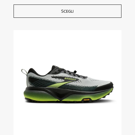
SCEGLI
Questo
prodotto
ha
più
varianti.
Le
opzioni
possono
essere
scelte
nella
pagina
del
prodotto