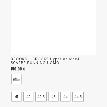
Le
opzioni
possono
essere
scelte
nella
pagina
del
prodotto
BROOKS – BROOKS Hyperion Max4 –
SCARPE RUNNING UOMO
190,00
€
41
42
42.5
43
44
44.5