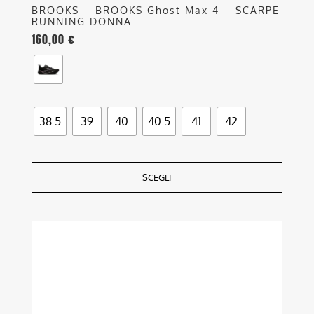
BROOKS – BROOKS Ghost Max 4 – SCARPE
RUNNING DONNA
160,00
€
38.5
39
40
40.5
41
42
SCEGLI
Questo
prodotto
ha
più
varianti.
Le