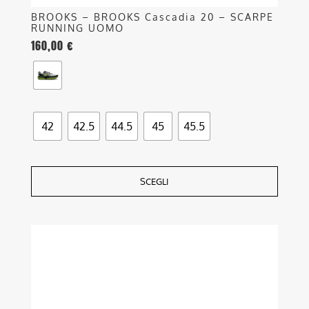
BROOKS – BROOKS Cascadia 20 – SCARPE
RUNNING UOMO
160,00
€
42
42.5
44.5
45
45.5
SCEGLI
Questo
prodotto
ha
più
varianti.