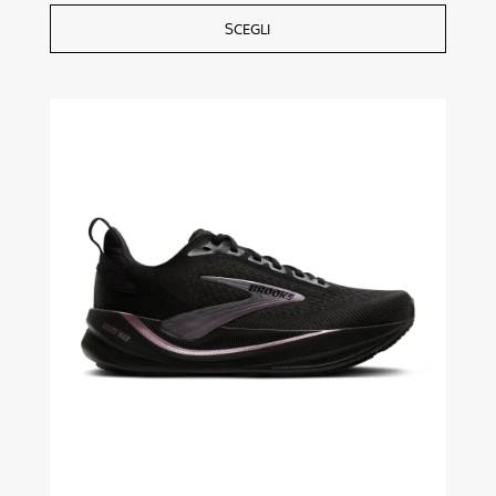
SCEGLI
Questo
prodotto
ha
più
varianti.
Le
opzioni
possono
essere
scelte
nella
pagina
del
prodotto