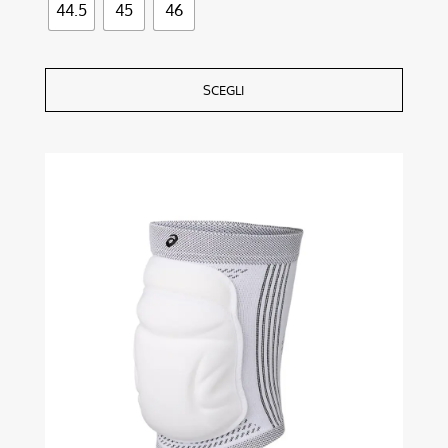
44.5
45
46
SCEGLI
Questo
prodotto
ha
più
varianti.
Le
opzioni
possono
essere
scelte
nella
pagina