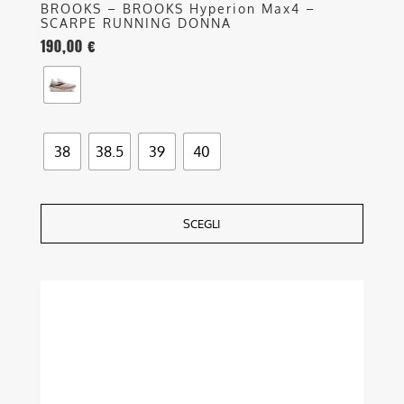
BROOKS – BROOKS Hyperion Max4 –
SCARPE RUNNING DONNA
190,00
€
38
38.5
39
40
SCEGLI
Questo
prodotto
ha
più
varianti.
Le