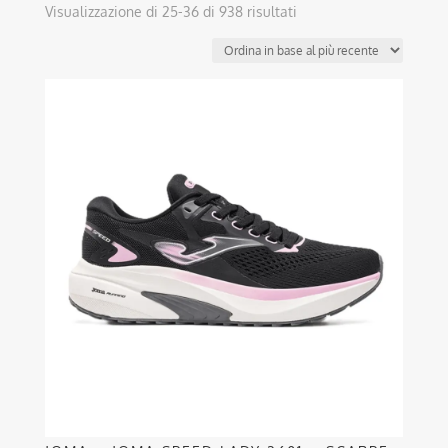
Ordina
Visualizzazione di 25-36 di 938 risultati
in
base
al
Questo
più
prodotto
recente
ha
più
varianti.
Le
opzioni
possono
essere
scelte
nella
pagina
del
prodotto