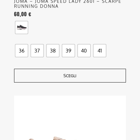
JOMA – JOMA SPEED LADY 2601 – SCARPE
RUNNING DONNA
60,00
€
36
37
38
39
40
41
SCEGLI
Questo
prodotto
ha
più
varianti.
Le