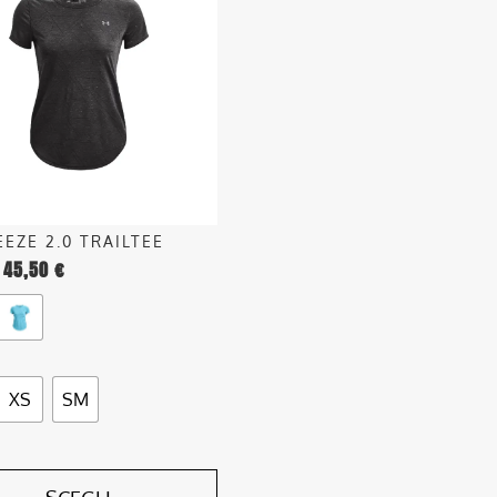
.
o
EEZE 2.0 TRAILTEE
45,50
€
o
XS
SM