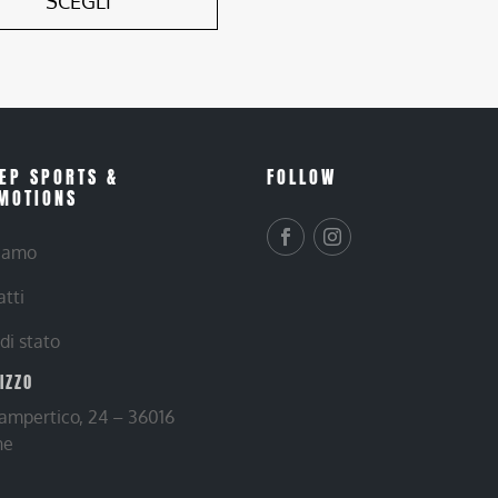
SCEGLI
EP SPORTS &
FOLLOW
MOTIONS
siamo
atti
 di stato
RIZZO
Lampertico, 24 – 36016
ne