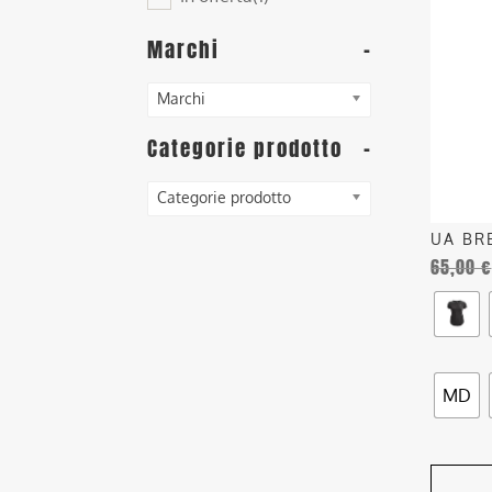
ha
più
Marchi
-
varianti
Le
Marchi
opzioni
posson
Categorie prodotto
-
essere
scelte
Categorie prodotto
nella
UA BR
pagina
65,00
€
del
prodott
MD