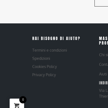
HAI BISOGNO DI AIUTO?
MAS
PRO
Termini e condizioni
Chi 
Spedizioni
Cont
Cookies Policy
Aiuti
Privacy Policy
INDI
Via 
Thie
0