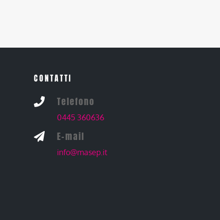
CONTATTI
Telefono

0445 360636
E-mail

info@masep.it