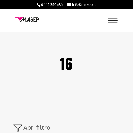
0445 360636
info@masep.it
16
Apri filtro