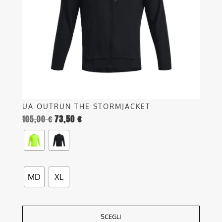
possono
essere
scelte
nella
pagina
del
prodotto
UA OUTRUN THE STORMJACKET
105,00
€
73,50
€
MD
XL
SCEGLI