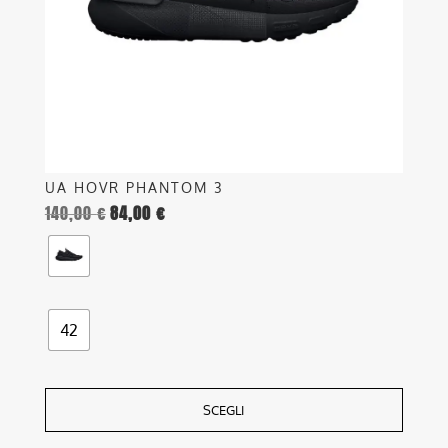
essere
scelte
nella
pagina
del
prodotto
UA HOVR PHANTOM 3
140,00
€
84,00
€
42
SCEGLI