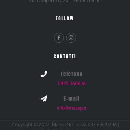
Via Lampertico, 24 – 36016 Thiene
FOLLOW
CONTATTI
Telefono

0445 360636
E-mail

info@masep.it
Copyright © 2022. Masep Srl - p.iva 03755620246 |