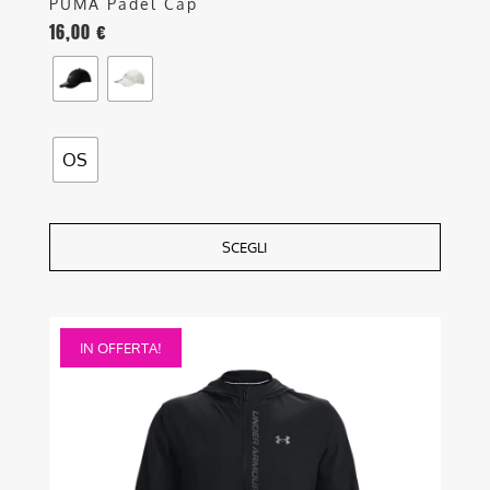
PUMA Padel Cap
16,00
€
OS
SCEGLI
Questo
IN OFFERTA!
prodotto
ha
più
varianti.
Le
opzioni