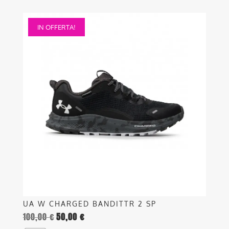
Questo
IN OFFERTA!
prodotto
ha
più
varianti.
Le
opzioni
possono
essere
scelte
nella
pagina
del
prodotto
UA W CHARGED BANDITTR 2 SP
100,00
€
50,00
€