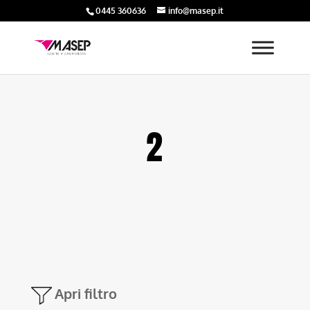
0445 360636
info@masep.it
2
Apri filtro