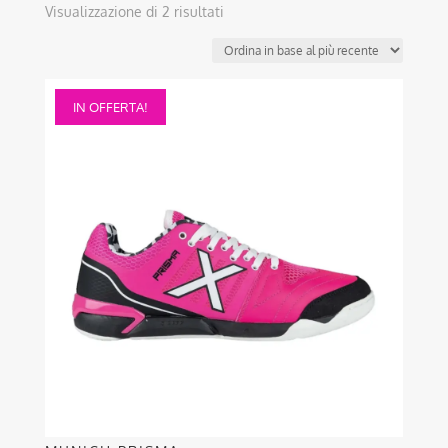
Ordina
Visualizzazione di 2 risultati
in
base
al
Questo
più
IN OFFERTA!
prodotto
recente
ha
più
varianti.
Le
opzioni
possono
essere
scelte
nella
pagina
del
prodotto