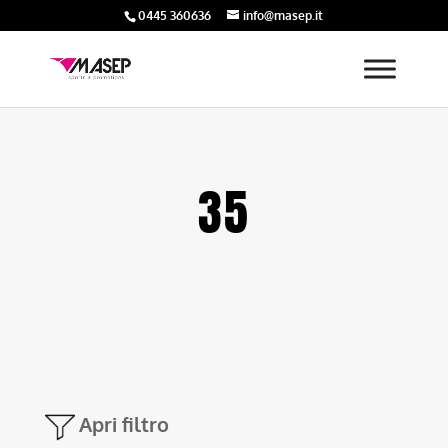
0445 360636
info@masep.it
35
Apri filtro