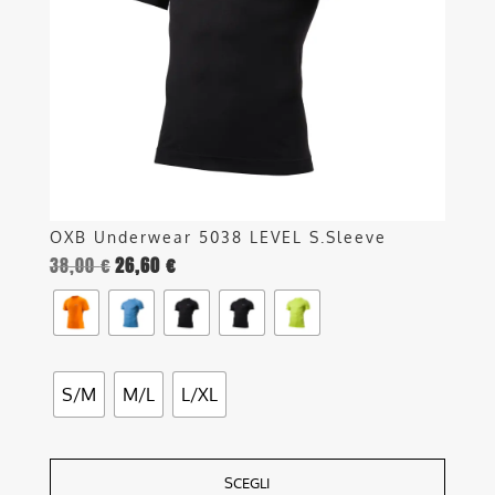
possono
essere
scelte
nella
pagina
del
prodotto
OXB Underwear 5038 LEVEL S.Sleeve
38,00
€
26,60
€
S/M
M/L
L/XL
SCEGLI