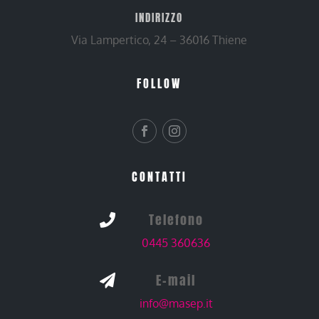
INDIRIZZO
Via Lampertico, 24 – 36016 Thiene
FOLLOW
CONTATTI
Telefono

0445 360636
E-mail

info@masep.it