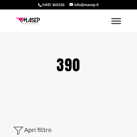
0445 360636
info@masep.it
390
Apri filtro