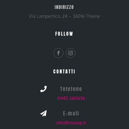
INDIRIZZO
Via Lampertico, 24 – 36016 Thiene
FOLLOW
CONTATTI
Telefono

0445 360636
E-mail

info@masep.it