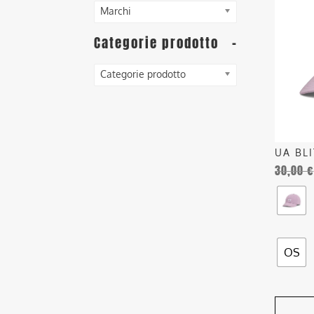
ha
Marchi
più
Categorie prodotto
-
varianti
Le
opzioni
Categorie prodotto
posson
essere
scelte
nella
UA BL
pagina
30,00
€
del
prodott
OS