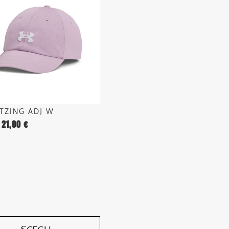
.
o
ITZING ADJ W
21,00
€
o