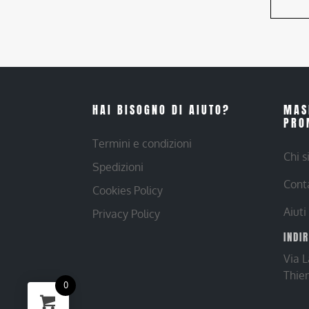
HAI BISOGNO DI AIUTO?
MAS
PRO
Termini e condizioni
Chi 
Spedizioni
Cont
Cookies Policy
Aiuti
Privacy Policy
INDI
Via 
Thie
0