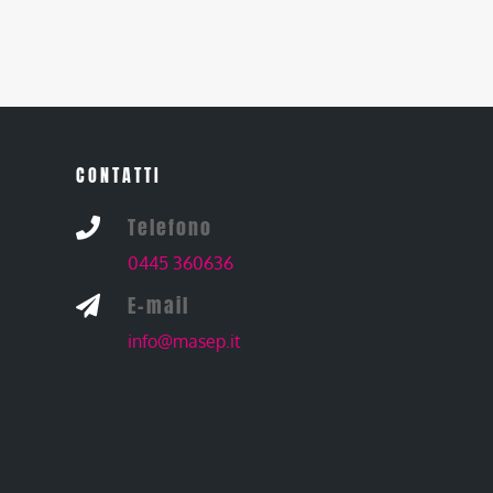
CONTATTI
Telefono

0445 360636
E-mail

info@masep.it