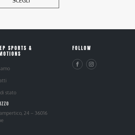
SCEGLI
EP SPORTS &
FOLLOW
MOTIONS
siamo
atti
 di stato
RIZZO
Lampertico, 24 – 36016
ne