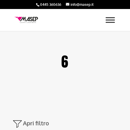
0445 360636
info@masep.it
6
Apri filtro