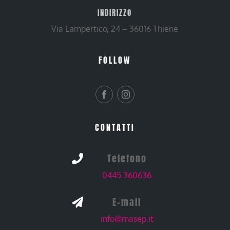
INDIRIZZO
Via Lampertico, 24 – 36016 Thiene
FOLLOW
CONTATTI
Telefono

0445 360636
E-mail

info@masep.it