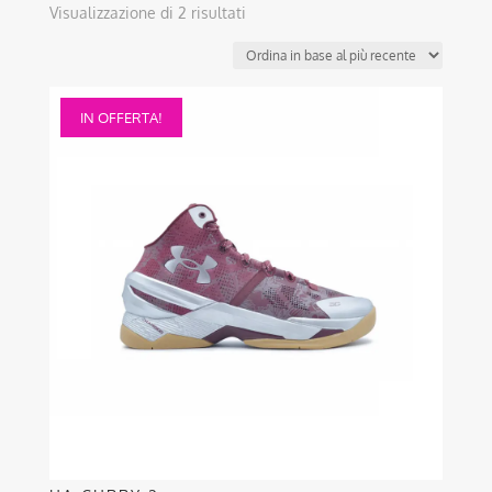
Ordina
Visualizzazione di 2 risultati
in
base
al
Questo
più
IN OFFERTA!
prodotto
recente
ha
più
varianti.
Le
opzioni
possono
essere
scelte
nella
pagina
del
prodotto