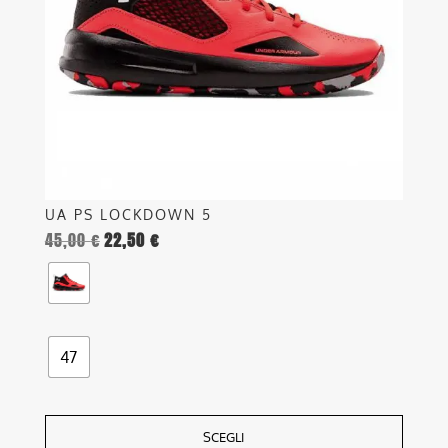
possono
essere
scelte
nella
pagina
del
prodotto
UA PS LOCKDOWN 5
45,00
€
22,50
€
47
SCEGLI