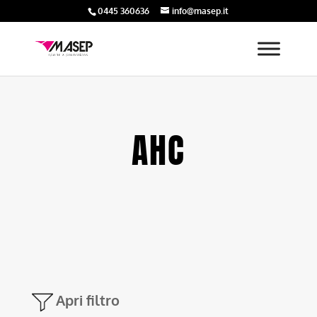
0445 360636
info@masep.it
AHC
Apri filtro