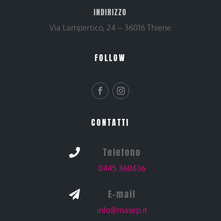
INDIRIZZO
Via Lampertico, 24 – 36016 Thiene
FOLLOW
CONTATTI
Telefono

0445 360636
E-mail

info@masep.it