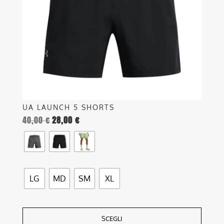
possono
essere
scelte
nella
pagina
del
prodotto
UA LAUNCH 5 SHORTS
40,00
€
28,00
€
LG
MD
SM
XL
SCEGLI