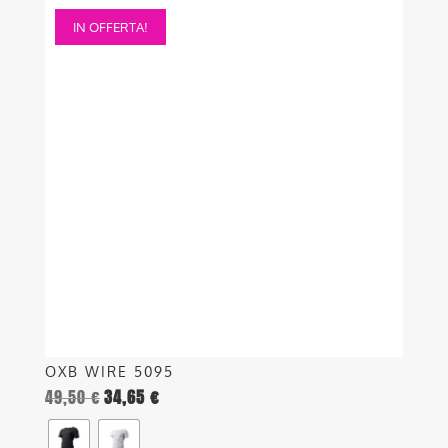
Questo
IN OFFERTA!
prodotto
ha
più
varianti.
Le
opzioni
possono
essere
scelte
nella
pagina
del
prodotto
OXB WIRE 5095
49,50
€
34,65
€