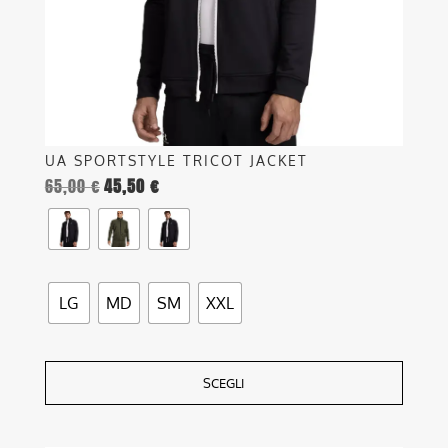
scelte
nella
pagina
del
prodotto
UA SPORTSTYLE TRICOT JACKET
65,00
€
45,50
€
LG
MD
SM
XXL
SCEGLI