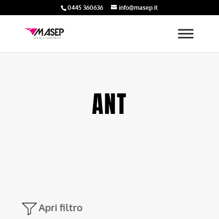
0445 360636
info@masep.it
ANT
Apri filtro