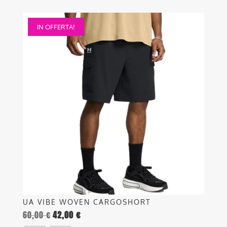
Questo
IN OFFERTA!
prodotto
ha
più
varianti.
Le
opzioni
possono
essere
scelte
nella
pagina
del
prodotto
UA VIBE WOVEN CARGOSHORT
60,00
€
42,00
€