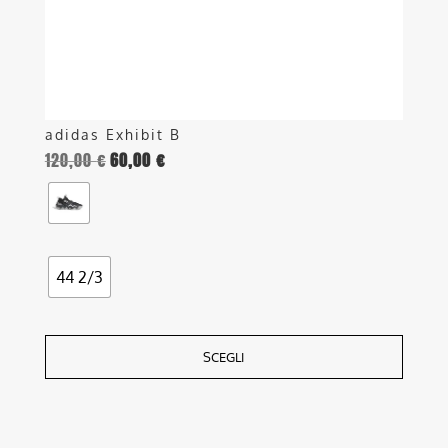
nella
pagina
del
prodotto
adidas Exhibit B
120,00
€
60,00
€
44 2/3
SCEGLI