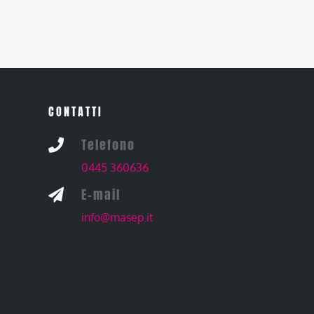
CONTATTI
Telefono

0445 360636
E-mail

info@masep.it