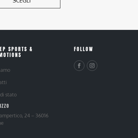
SCEGLI
EP SPORTS &
FOLLOW
MOTIONS
siamo
atti
 di stato
RIZZO
Lampertico, 24 – 36016
ne