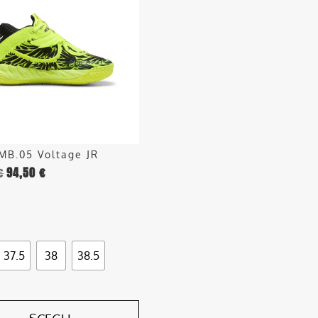
.
o
MB.05 Voltage JR
€
94,50
€
o
37.5
38
38.5