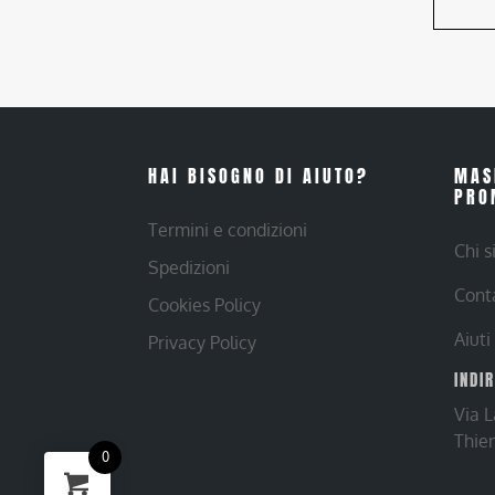
HAI BISOGNO DI AIUTO?
MAS
PRO
Termini e condizioni
Chi 
Spedizioni
Cont
Cookies Policy
Aiuti
Privacy Policy
INDI
Via 
Thie
0