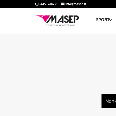
0445 360636
info@masep.it
SPORT
Non 