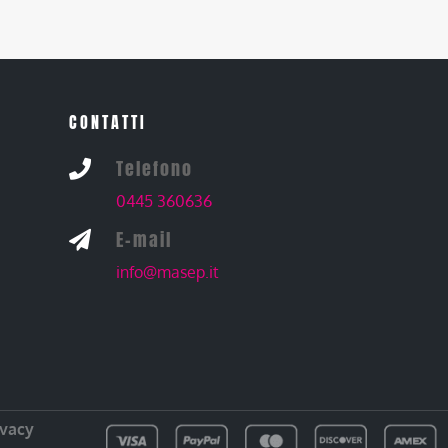
CONTATTI
Telefono

0445 360636
E-mail

info@masep.it
ivacy