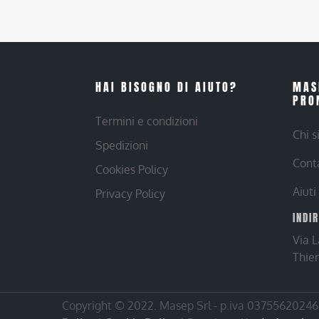
HAI BISOGNO DI AIUTO?
MAS
PRO
Termini e condizioni
Chi 
Spedizioni
Cont
Cookies Policy
Aiuti
Privacy Policy
INDI
Via 
Thie
Copyright © 2022. Masep Srl - p.iva 03755620246 |