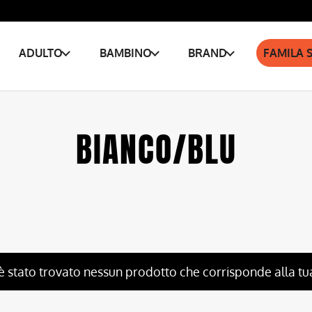
ADULTO
BAMBINO
BRAND
FAMILA 
BIANCO/BLU
è stato trovato nessun prodotto che corrisponde alla tu