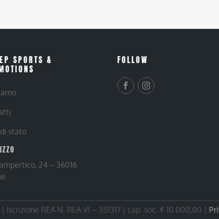
EP SPORTS &
FOLLOW
MOTIONS
siamo
atti
 di stato
RIZZO
Lampertico, 24 – 36016
ne
 Iscrizione REA N. REA VI – 351317 | cap. soc. € 10.000,00 |
Pr