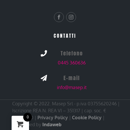
CONTATTI
Telefono

0445 360636
E-mail

info@masep.it
Copyright © 2022. Masep Srl - p.iva 03755620246 |
Iscrizione REA N. REA VI – 351317 | cap. soc. €
10.000,00 |
Privacy Policy
|
Cookie Policy
|
0
Developed by
Indaweb