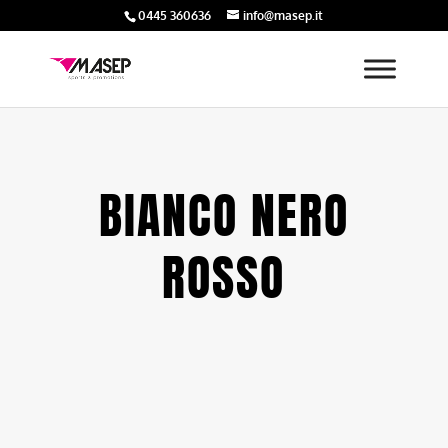
0445 360636
info@masep.it
BIANCO NERO
ROSSO