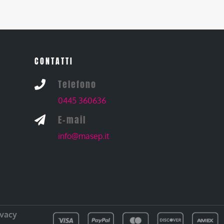
CONTATTI
Telefono

0445 360636
E-mail

info@masep.it
ivacy