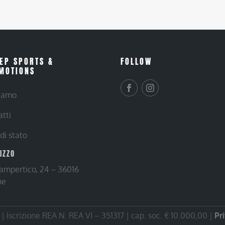
EP SPORTS &
FOLLOW
MOTIONS
siamo
atti
 di stato
RIZZO
Lampertico, 24 – 36016
ne
 Iscrizione REA N. REA VI – 351317 | cap. soc. € 10.000,00 |
Pr