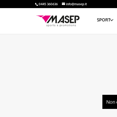
0445 360636
info@masep.it
SPORT
Non 