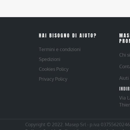
HAI BISOGNO DI AIUTO?
MAS
PRO
Termini e condizioni
Chi 
Spedizioni
Cont
Cookies Policy
Aiuti
Privacy Policy
INDI
Via 
Thie
Copyright © 2022. Masep Srl - p.iva 03755620246 |