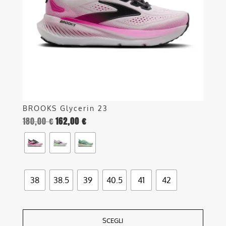
possono
essere
scelte
nella
pagina
del
prodotto
BROOKS Glycerin 23
180,00
€
162,00
€
38
38.5
39
40.5
41
42
SCEGLI