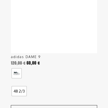
opzioni
possono
essere
scelte
nella
pagina
del
prodotto
adidas DAME 9
120,00
€
60,00
€
48 2/3