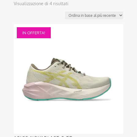
Ordina
Visualizzazione di 4 risultati
in
base
al
Questo
più
IN OFFERTA!
prodotto
recente
ha
più
varianti.
Le
opzioni
possono
essere
scelte
nella
pagina
del
prodotto