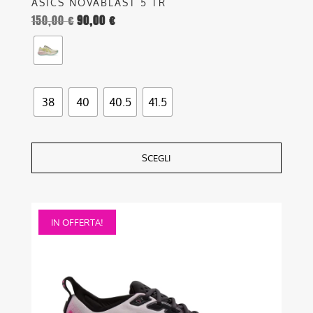
ASICS NOVABLAST 5 TR
150,00
€
90,00
€
38
40
40.5
41.5
SCEGLI
Questo
IN OFFERTA!
prodotto
ha
più
varianti.
Le
opzioni