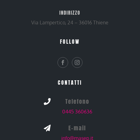
INDIRIZZO
Via Lampertico, 24 – 36016 Thiene
FOLLOW
CONTATTI
Telefono

0445 360636
E-mail

info@masep.it