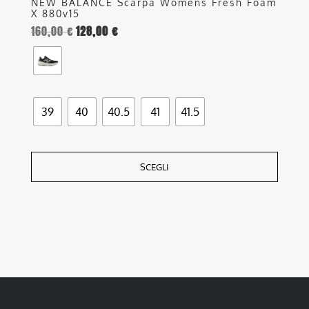
NEW BALANCE Scarpa Womens Fresh Foam
X 880v15
160,00
€
128,00
€
39
40
40.5
41
41.5
SCEGLI