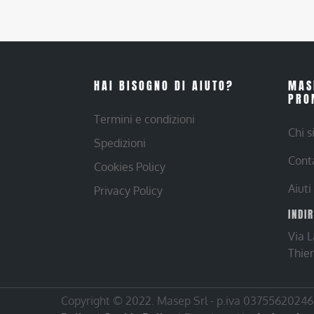
HAI BISOGNO DI AIUTO?
MAS
PRO
Termini e condizioni
Chi 
Spedizioni
Cont
Cookies Policy
Aiuti
Privacy Policy
INDI
Via 
Thie
Copyright © 2022. Masep Srl - p.iva 03755620246 |