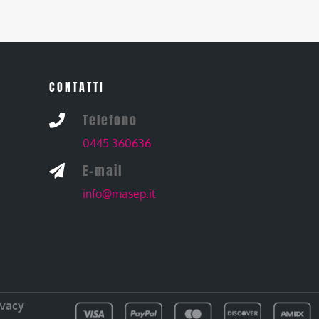
CONTATTI
Telefono

0445 360636
E-mail

info@masep.it
ivacy