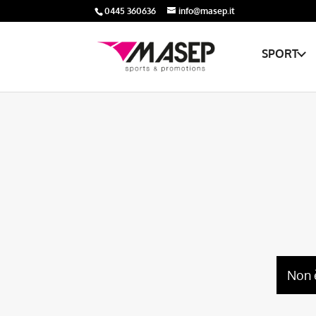
0445 360636
info@masep.it
SPORT
Non 