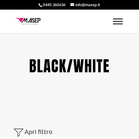
0445 360636
info@masep.it
BLACK/WHITE
Apri filtro