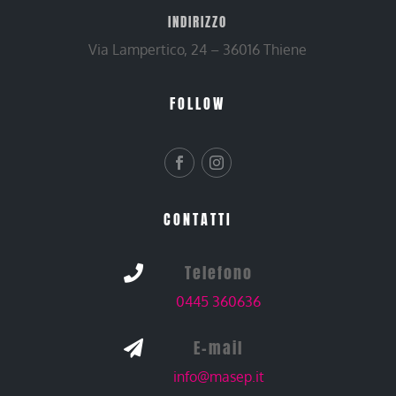
INDIRIZZO
Via Lampertico, 24 – 36016 Thiene
FOLLOW
CONTATTI
Telefono

0445 360636
E-mail

info@masep.it