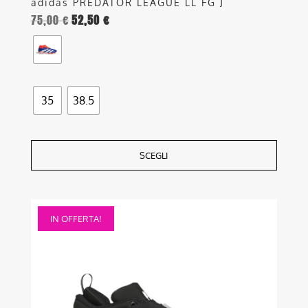
adidas PREDATOR LEAGUE LL FG J
75,00
€
52,50
€
35
38.5
SCEGLI
Questo
IN OFFERTA!
prodotto
ha
più
varianti.
Le
opzioni