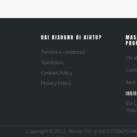
HAI BISOGNO DI AIUTO?
MAS
PRO
Termini e condizioni
Chi 
Spedizioni
Cont
Cookies Policy
Aiuti
Privacy Policy
INDI
Via 
Thie
Copyright © 2022. Masep Srl - p.iva 03755620246 |