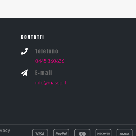
CONTATTI
Telefono

0445 360636
E-mail

info@masep.it
ivacy