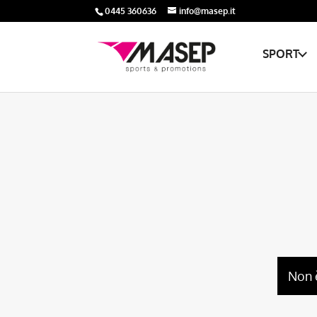
0445 360636
info@masep.it
SPORT
Non 