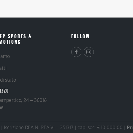
EP SPORTS &
FOLLOW
MOTIONS
siamo
atti
 di stato
RIZZO
Lampertico, 24 – 36016
ne
 Iscrizione REA N. REA VI – 351317 | cap. soc. € 10.000,00 |
Pr