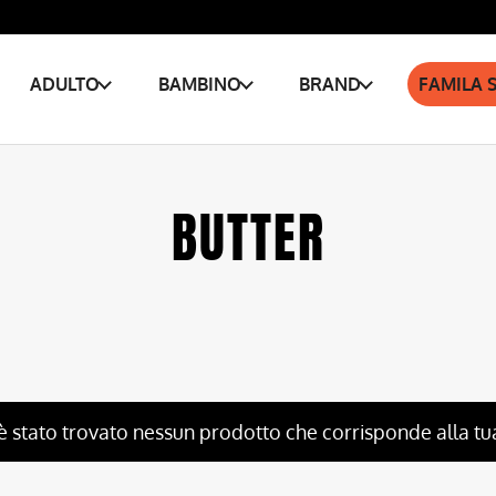
ADULTO
BAMBINO
BRAND
FAMILA 
BUTTER
è stato trovato nessun prodotto che corrisponde alla tu