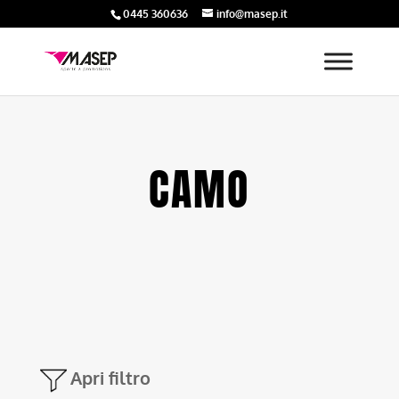
0445 360636
info@masep.it
CAMO
Apri filtro