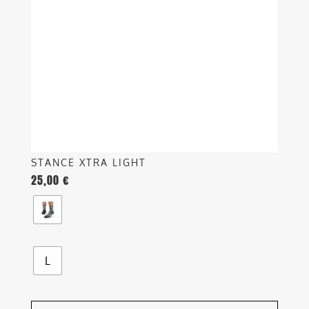
opzioni
possono
essere
scelte
nella
pagina
del
prodotto
STANCE XTRA LIGHT
25,00
€
L