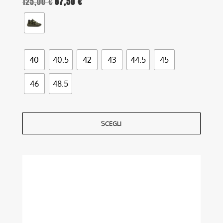
125,00
€
87,50
€
40
40.5
42
43
44.5
45
46
48.5
SCEGLI
Questo
prodotto
ha
più
varianti.
Le