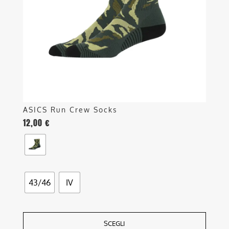
possono
essere
scelte
nella
pagina
del
prodotto
ASICS Run Crew Socks
12,00
€
43/46
IV
SCEGLI