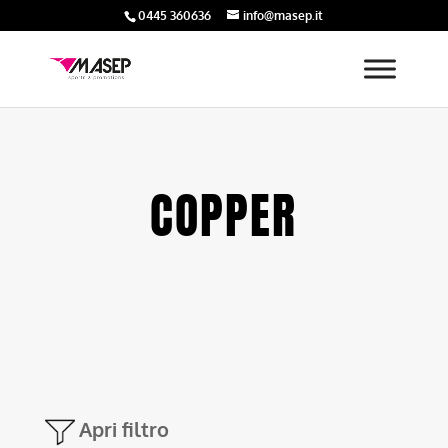
0445 360636
info@masep.it
COPPER
Apri filtro