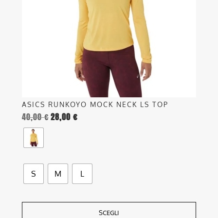
possono
essere
scelte
nella
pagina
del
prodotto
ASICS RUNKOYO MOCK NECK LS TOP
40,00
€
28,00
€
S
M
L
SCEGLI