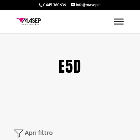
0445 360636
info@masep.it
E5D
Apri filtro