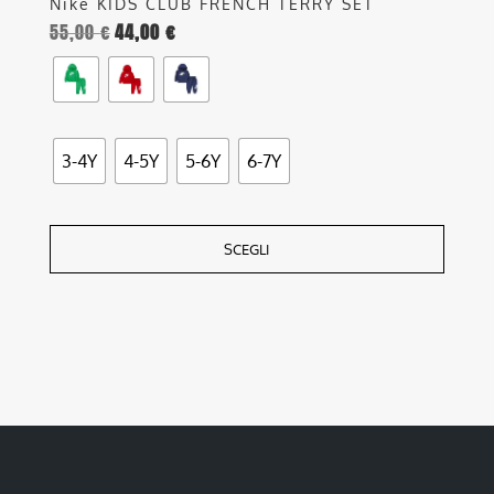
Nike KIDS CLUB FRENCH TERRY SET
55,00
€
44,00
€
3-4Y
4-5Y
5-6Y
6-7Y
SCEGLI