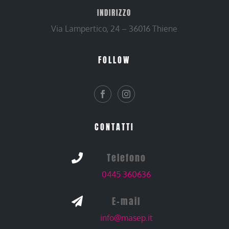
INDIRIZZO
Via Lampertico, 24 – 36016 Thiene
FOLLOW
CONTATTI
Telefono

0445 360636
E-mail

info@masep.it