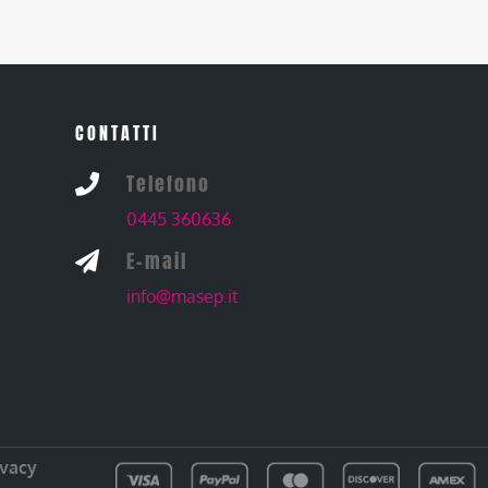
CONTATTI
Telefono

0445 360636
E-mail

info@masep.it
ivacy