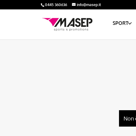
0445 360636
info@masep.it
SPORT
Non 