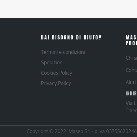
HAI BISOGNO DI AIUTO?
MAS
PRO
Termini e condizioni
Chi 
Spedizioni
Cont
Cookies Policy
Aiuti
Privacy Policy
INDI
Via 
Thie
Copyright © 2022. Masep Srl - p.iva 03755620246 |