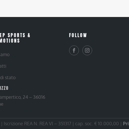
EP SPORTS &
FOLLOW
MOTIONS
siamo
atti
 di stato
RIZZO
Lampertico, 24 – 36016
ne
 Iscrizione REA N. REA VI – 351317 | cap. soc. € 10.000,00 |
Pr