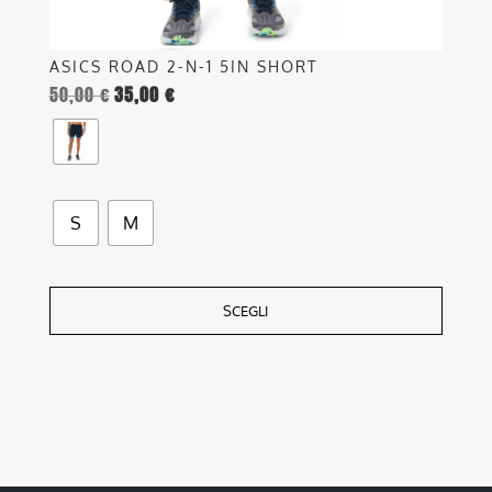
prodotto
ASICS ROAD 2-N-1 5IN SHORT
50,00
€
35,00
€
S
M
SCEGLI