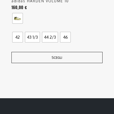
adidas HARDEN VOLUME 10
160,00
€
42
43 1/3
44 2/3
46
SCEGLI