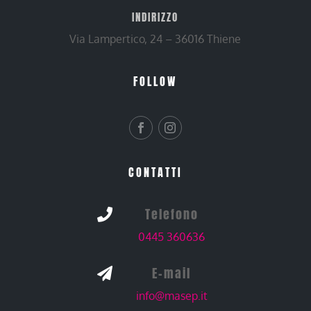
INDIRIZZO
Via Lampertico, 24 – 36016 Thiene
FOLLOW
CONTATTI
Telefono

0445 360636
E-mail

info@masep.it