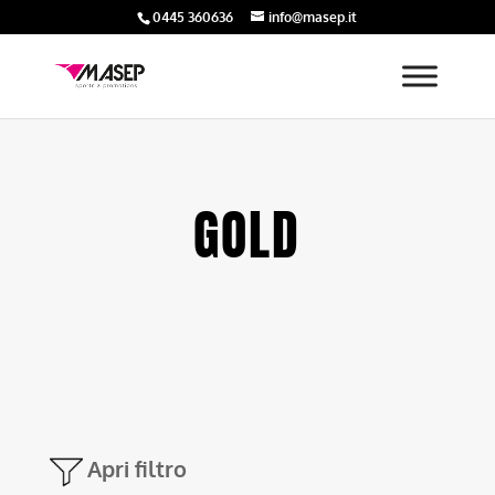
0445 360636
info@masep.it
GOLD
Apri filtro