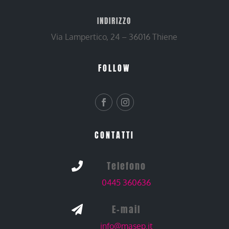
INDIRIZZO
Via Lampertico, 24 – 36016 Thiene
FOLLOW
CONTATTI
Telefono

0445 360636
E-mail

info@masep.it