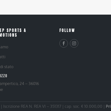
EP SPORTS &
FOLLOW
MOTIONS
siamo
atti
 di stato
RIZZO
Lampertico, 24 – 36016
ne
 Iscrizione REA N. REA VI – 351317 | cap. soc. € 10.000,00 |
Pr