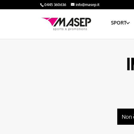
0445 360636
info@masep.it
SPORT
I
Non 