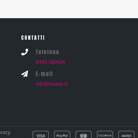
CONTATTI
Telefono

0445 360636
E-mail

info@masep.it
ivacy