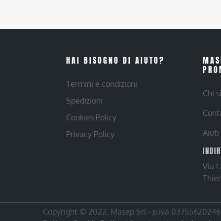
HAI BISOGNO DI AIUTO?
MAS
PRO
Termini e condizioni
Chi 
Spedizioni
Cont
Cookies Policy
Aiuti
Privacy Policy
INDI
Via 
Thie
Copyright © 2022. Masep Srl - p.iva 03755620246 |