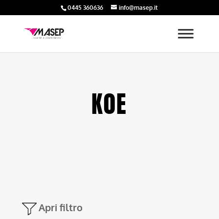
0445 360636
info@masep.it
K0E
Apri filtro