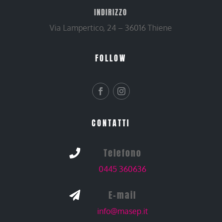
INDIRIZZO
Via Lampertico, 24 – 36016 Thiene
FOLLOW
CONTATTI
Telefono

0445 360636
E-mail

info@masep.it