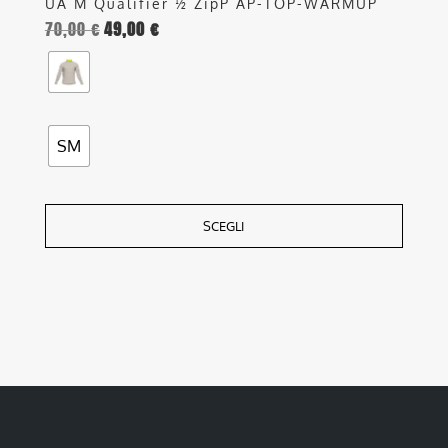
UA M Qualifier ½ ZipP AP-TOP-WARMUP
70,00
€
49,00
€
SM
SCEGLI