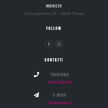
INDIRIZZO
Via Lampertico, 24 – 36016 Thiene
FOLLOW
CONTATTI
Telefono

0445 360636
E-mail

info@masep.it